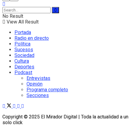
No Result
View All Result
Portada
Radio en directo
Política
Sucesos
Sociedad
Cultura
Deportes
Podcast
Entrevistas
Opinión
Programa completo
Secciones
Copyright © 2025 El Mirador Digital | Toda la actualidad a un
Copyright © 2025 El Mirador Digital | Toda la actualidad a un
solo click
solo click