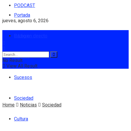
PODCAST
Portada
jueves, agosto 6, 2026
Radio en directo
Login
Política
No Result
View All Result
Sucesos
Sociedad
Home
Noticias
Sociedad
Cultura