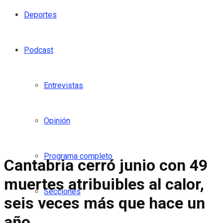
Deportes
Podcast
Entrevistas
Opinión
Programa completo
Cantabria cerró junio con 49
muertes atribuibles al calor,
Secciones
seis veces más que hace un
año