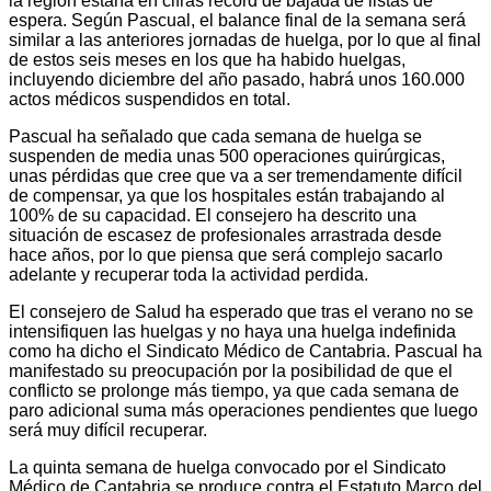
la región estaría en cifras récord de bajada de listas de
espera. Según Pascual, el balance final de la semana será
similar a las anteriores jornadas de huelga, por lo que al final
de estos seis meses en los que ha habido huelgas,
incluyendo diciembre del año pasado, habrá unos 160.000
actos médicos suspendidos en total.
Pascual ha señalado que cada semana de huelga se
suspenden de media unas 500 operaciones quirúrgicas,
unas pérdidas que cree que va a ser tremendamente difícil
de compensar, ya que los hospitales están trabajando al
100% de su capacidad. El consejero ha descrito una
situación de escasez de profesionales arrastrada desde
hace años, por lo que piensa que será complejo sacarlo
adelante y recuperar toda la actividad perdida.
El consejero de Salud ha esperado que tras el verano no se
intensifiquen las huelgas y no haya una huelga indefinida
como ha dicho el Sindicato Médico de Cantabria. Pascual ha
manifestado su preocupación por la posibilidad de que el
conflicto se prolonge más tiempo, ya que cada semana de
paro adicional suma más operaciones pendientes que luego
será muy difícil recuperar.
La quinta semana de huelga convocado por el Sindicato
Médico de Cantabria se produce contra el Estatuto Marco del