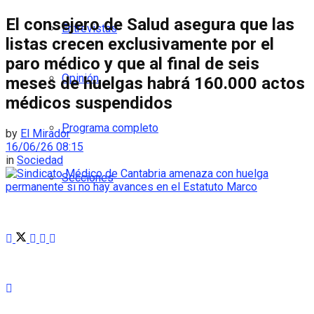
El consejero de Salud asegura que las
Entrevistas
listas crecen exclusivamente por el
paro médico y que al final de seis
Opinión
meses de huelgas habrá 160.000 actos
médicos suspendidos
Programa completo
by
El Mirador
16/06/26 08:15
in
Sociedad
Secciones