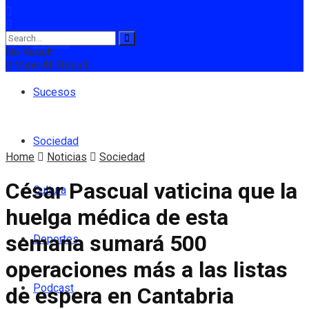
Política
No Result
View All Result
Sucesos
Sociedad
Home
Noticias
Sociedad
César Pascual vaticina que la
Cultura
huelga médica de esta
semana sumará 500
Deportes
operaciones más a las listas
Podcast
de espera en Cantabria