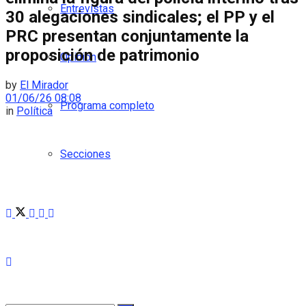
Entrevistas
30 alegaciones sindicales; el PP y el
PRC presentan conjuntamente la
proposición de patrimonio
Opinión
by
El Mirador
01/06/26 08:08
Programa completo
in
Política
Secciones