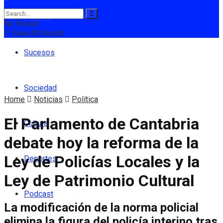
Política
No Result
View All Result
Sucesos
Sociedad
Home
Noticias
Política
El Parlamento de Cantabria
Cultura
debate hoy la reforma de la
Ley de Policías Locales y la
Deportes
Ley de Patrimonio Cultural
Podcast
La modificación de la norma policial
elimina la figura del policía interino tras