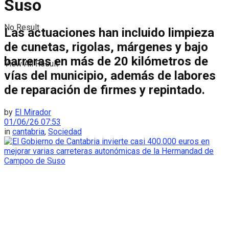
Suso
No Result
Las actuaciones han incluido limpieza
de cunetas, rigolas, márgenes y bajo
barreras en más de 20 kilómetros de
View All Result
vías del municipio, además de labores
de reparación de firmes y repintado.
by
El Mirador
01/06/26 07:53
in
cantabria
,
Sociedad