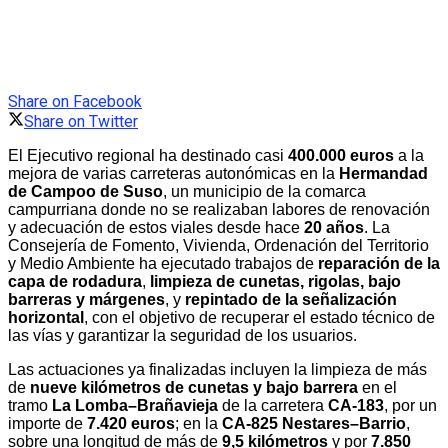
Share on Facebook
Share on Twitter
El Ejecutivo regional ha destinado casi
400.000 euros
a la
mejora de varias carreteras autonómicas en la
Hermandad
de Campoo de Suso
, un municipio de la comarca
campurriana donde no se realizaban labores de renovación
y adecuación de estos viales desde hace
20 años
. La
Consejería de Fomento, Vivienda, Ordenación del Territorio
y Medio Ambiente ha ejecutado trabajos de
reparación de la
capa de rodadura
,
limpieza de cunetas, rigolas, bajo
barreras y márgenes
, y
repintado de la señalización
horizontal
, con el objetivo de recuperar el estado técnico de
las vías y garantizar la seguridad de los usuarios.
Las actuaciones ya finalizadas incluyen la limpieza de más
de
nueve kilómetros de cunetas y bajo barrera
en el
tramo
La Lomba–Brañavieja
de la carretera
CA‑183
, por un
importe de
7.420 euros
; en la
CA‑825 Nestares–Barrio
,
sobre una longitud de más de
9,5 kilómetros
y por
7.850