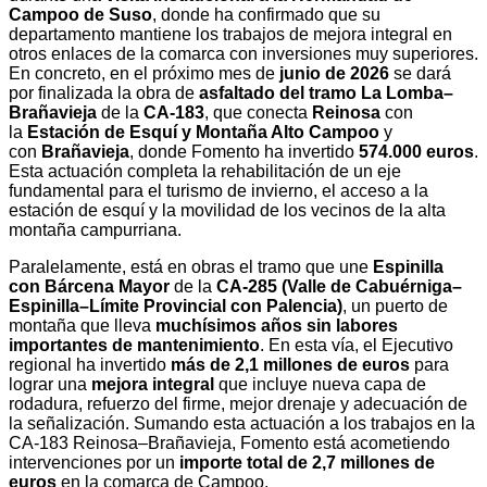
Campoo de Suso
, donde ha confirmado que su
departamento mantiene los trabajos de mejora integral en
otros enlaces de la comarca con inversiones muy superiores.
En concreto, en el próximo mes de
junio de 2026
se dará
por finalizada la obra de
asfaltado del tramo La Lomba–
Brañavieja
de la
CA‑183
, que conecta
Reinosa
con
la
Estación de Esquí y Montaña Alto Campoo
y
con
Brañavieja
, donde Fomento ha invertido
574.000 euros
.
Esta actuación completa la rehabilitación de un eje
fundamental para el turismo de invierno, el acceso a la
estación de esquí y la movilidad de los vecinos de la alta
montaña campurriana.
Paralelamente, está en obras el tramo que une
Espinilla
con Bárcena Mayor
de la
CA‑285 (Valle de Cabuérniga–
Espinilla–Límite Provincial con Palencia)
, un puerto de
montaña que lleva
muchísimos años sin labores
importantes de mantenimiento
. En esta vía, el Ejecutivo
regional ha invertido
más de 2,1 millones de euros
para
lograr una
mejora integral
que incluye nueva capa de
rodadura, refuerzo del firme, mejor drenaje y adecuación de
la señalización. Sumando esta actuación a los trabajos en la
CA‑183 Reinosa–Brañavieja, Fomento está acometiendo
intervenciones por un
importe total de 2,7 millones de
euros
en la comarca de Campoo.