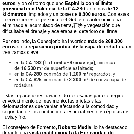
euros
; y en el tramo que une
Espinilla con el límite
provincial con Palencia
de la
CA‑280
, con más de
12
kilómetros
limpiados y un coste de
9.800 euros
. Con estas
intervenciones, el personal del Gobierno autonómico ha
eliminado el acumulado de tierra,石块 y vegetación que
dificultaba el drenaje y aceleraba el deterioro del firme.
Por otro lado, la Consejería ha invertido
más de 368.000
euros
en la
reparación puntual de la capa de rodadura
en
tres tramos clave:
en la
CA‑183 (La Lomba–Brañavieja)
, con más
de
16.500 m²
de superficie asfaltada;
en la
CA‑280
, con más de
1.200 m²
reparados; y
en la
CA‑825
, con más de
3.300 m²
de nueva capa de
rodadura.
Estas reparaciones hayan sido necesarias para corregir el
envejecimiento del pavimento, las grietas y las
deformaciones que venían afectando a la comodidad y
seguridad de los conductores, especialmente en épocas de
lluvia y frío.
El consejero de Fomento,
Roberto Media
, lo ha destacado
durante una
visita institucional a la Hermandad de