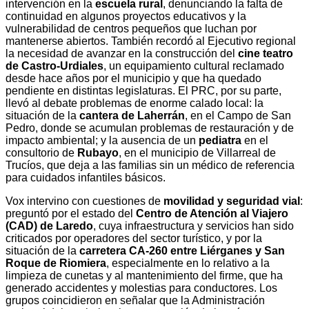
intervención en la
escuela rural
, denunciando la falta de
continuidad en algunos proyectos educativos y la
vulnerabilidad de centros pequeños que luchan por
mantenerse abiertos. También recordó al Ejecutivo regional
la necesidad de avanzar en la construcción del
cine teatro
de Castro‑Urdiales
, un equipamiento cultural reclamado
desde hace años por el municipio y que ha quedado
pendiente en distintas legislaturas. El PRC, por su parte,
llevó al debate problemas de enorme calado local: la
situación de la
cantera de Laherrán
, en el Campo de San
Pedro, donde se acumulan problemas de restauración y de
impacto ambiental; y la ausencia de un
pediatra
en el
consultorio de
Rubayo
, en el municipio de Villarreal de
Trucíos, que deja a las familias sin un médico de referencia
para cuidados infantiles básicos.
Vox intervino con cuestiones de
movilidad y seguridad vial
:
preguntó por el estado del
Centro de Atención al Viajero
(CAD) de Laredo
, cuya infraestructura y servicios han sido
criticados por operadores del sector turístico, y por la
situación de la
carretera CA‑260 entre Liérganes y San
Roque de Riomiera
, especialmente en lo relativo a la
limpieza de cunetas y al mantenimiento del firme, que ha
generado accidentes y molestias para conductores. Los
grupos coincidieron en señalar que la Administración