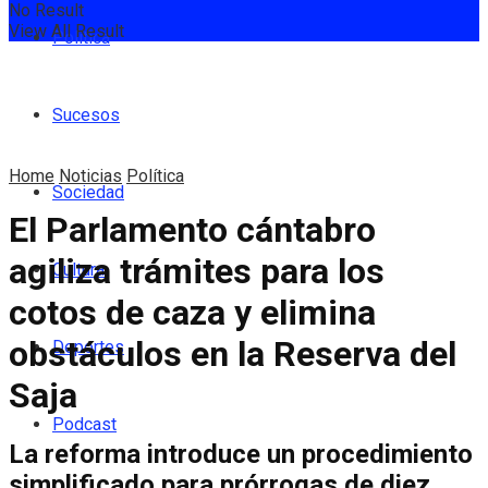
No Result
View All Result
Política
Sucesos
Home
Noticias
Política
Sociedad
El Parlamento cántabro
agiliza trámites para los
Cultura
cotos de caza y elimina
obstáculos en la Reserva del
Deportes
Saja
Podcast
La reforma introduce un procedimiento
simplificado para prórrogas de diez