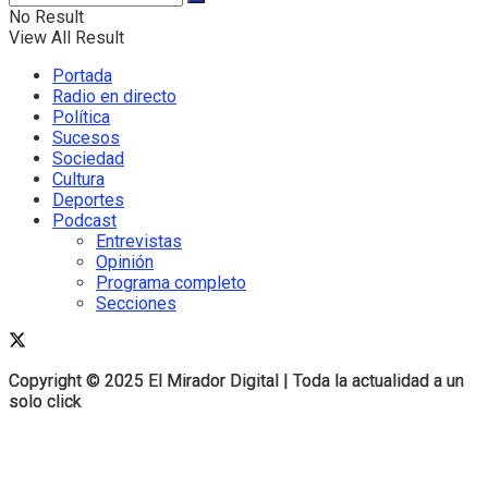
No Result
View All Result
Portada
Radio en directo
Política
Sucesos
Sociedad
Cultura
Deportes
Podcast
Entrevistas
Opinión
Programa completo
Secciones
Copyright © 2025 El Mirador Digital | Toda la actualidad a un
Copyright © 2025 El Mirador Digital | Toda la actualidad a un
solo click
solo click