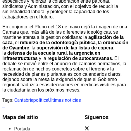
específicos y reforzar la colaboración entre patronal,
sindicatos y Administración, con el objetivo de reducir la
siniestralidad laboral y proteger la capacidad de los
trabajadores en el futuro.
En conjunto, el Pleno del 18 de mayo dejó la imagen de una
Cámara que, más allá de las diferencias ideológicas, se
mantiene atenta a la gestión cotidiana: la
agilización de la
caza
, el
refuerzo de la odontología pública
, la
ordenación
de Oyambre
, la
supervisión de las listas de espera
,
la
defensa de la escuela rural
, la
urgencia en
infraestructuras
y la
regulación de autocaravanas
. El
debate se movió entre el anuncio de cambios normativos, la
reclamación de hechos concretos sobre el terreno y la
necesidad de planes plurianuales con calendarios claros,
dejando sobre la mesa la exigencia de que el Gobierno
regional traduzca esas decisiones en medidas visibles para
la ciudadanía en los próximos meses.
Tags:
Cantabria
politica
Últimas noticias
Mapa del sitio
Síguenos
Portada