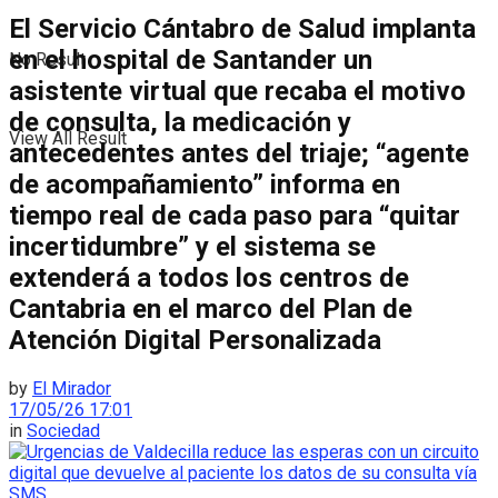
El Servicio Cántabro de Salud implanta
en el hospital de Santander un
No Result
asistente virtual que recaba el motivo
de consulta, la medicación y
View All Result
antecedentes antes del triaje; “agente
de acompañamiento” informa en
tiempo real de cada paso para “quitar
incertidumbre” y el sistema se
extenderá a todos los centros de
Cantabria en el marco del Plan de
Atención Digital Personalizada
by
El Mirador
17/05/26 17:01
in
Sociedad