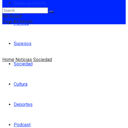
Login
Radio en directo
No Result
View All Result
Política
Sucesos
Home
Noticias
Sociedad
Sociedad
Cultura
Deportes
Podcast