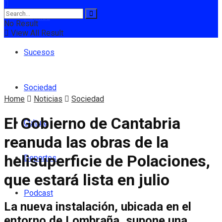
Política
No Result
View All Result
Sucesos
Sociedad
Home
Noticias
Sociedad
El Gobierno de Cantabria
Cultura
reanuda las obras de la
helisuperficie de Polaciones,
Deportes
que estará lista en julio
Podcast
La nueva instalación, ubicada en el
entorno de Lombraña, supone una