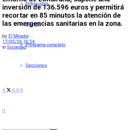
Entrevistas
inversión de 136.596 euros y permitirá
recortar en 85 minutos la atención de
las emergencias sanitarias en la zona.
Opinión
by
El Mirador
17/05/26 16:54
Programa completo
in
Sociedad
Secciones