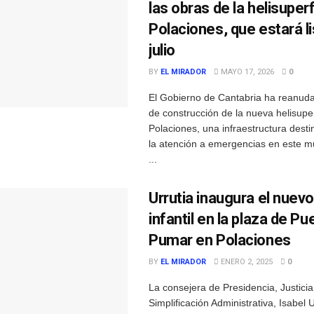
las obras de la helisuperf
Polaciones, que estará li
julio
BY
EL MIRADOR
MAYO 17, 2026
0
El Gobierno de Cantabria ha reanuda
de construcción de la nueva helisuper
Polaciones, una infraestructura dest
la atención a emergencias en este mu
...
Urrutia inaugura el nuev
infantil en la plaza de Pu
Pumar en Polaciones
BY
EL MIRADOR
ENERO 2, 2025
0
La consejera de Presidencia, Justici
Simplificación Administrativa, Isabel U