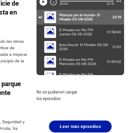
icie de
sta en
do las obras
ficie de
inada a mejorar
nicipio de la
o parque
ente
No se pudieron cargar
los episodios.
a, Seguridad y
Leer más episodios
rrutia, ha