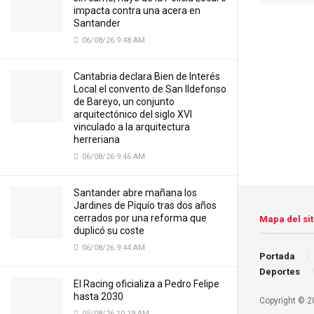
impacta contra una acera en
Santander
06/08/26 9:48 AM
Cantabria declara Bien de Interés
Local el convento de San Ildefonso
de Bareyo, un conjunto
arquitectónico del siglo XVI
vinculado a la arquitectura
herreriana
06/08/26 9:46 AM
Santander abre mañana los
Jardines de Piquío tras dos años
cerrados por una reforma que
Mapa del sit
duplicó su coste
06/08/26 9:44 AM
Portada
Deportes
El Racing oficializa a Pedro Felipe
hasta 2030
Copyright © 20
05/08/26 10:19 AM