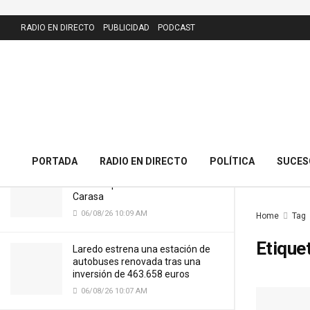
LATEST
RADIO EN DIRECTO
PUBLICIDAD
PODCAST
El PRC presenta 43 alegaciones al
nuevo callejero de Meruelo y
cuestiona la calle dedicada al alcalde
06/08/26 10:11 AM
PORTADA
RADIO EN DIRECTO
POLÍTICA
SUCES
Cantabria licitará por 7,13 millones
el nuevo puente del Cristo de
Carasa
06/08/26 10:09 AM
Home
Tag
Etique
Laredo estrena una estación de
autobuses renovada tras una
inversión de 463.658 euros
06/08/26 10:07 AM