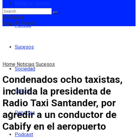
Login
Radio en directo
No Result
View All Result
Política
Sucesos
Home
Noticias
Sucesos
Sociedad
Condenados ocho taxistas,
incluida la presidenta de
Cultura
Radio Taxi Santander, por
agredir a un conductor de
Deportes
Cabify en el aeropuerto
Podcast