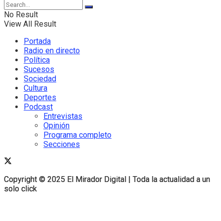
No Result
View All Result
Portada
Radio en directo
Política
Sucesos
Sociedad
Cultura
Deportes
Podcast
Entrevistas
Opinión
Programa completo
Secciones
Copyright © 2025 El Mirador Digital | Toda la actualidad a un
Copyright © 2025 El Mirador Digital | Toda la actualidad a un
solo click
solo click