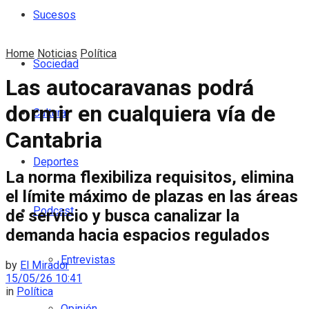
Sucesos
Home
Noticias
Política
Sociedad
Las autocaravanas podrá
dormir en cualquiera vía de
Cultura
Cantabria
Deportes
La norma flexibiliza requisitos, elimina
el límite máximo de plazas en las áreas
Podcast
de servicio y busca canalizar la
demanda hacia espacios regulados
Entrevistas
by
El Mirador
15/05/26 10:41
in
Política
Opinión