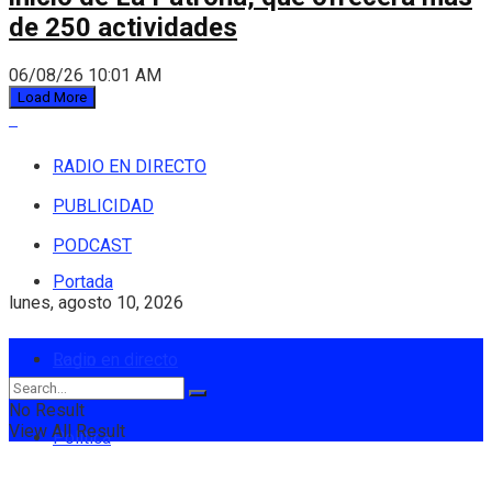
de 250 actividades
06/08/26 10:01 AM
Load More
RADIO EN DIRECTO
PUBLICIDAD
PODCAST
Portada
lunes, agosto 10, 2026
Login
Radio en directo
No Result
View All Result
Política