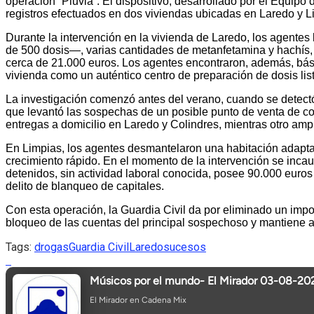
operación “Pluvia”. El dispositivo, desarrollado por el Equipo
registros efectuados en dos viviendas ubicadas en Laredo y L
Durante la intervención en la vivienda de Laredo, los agente
de 500 dosis—, varias cantidades de metanfetamina y hachís, 
cerca de 21.000 euros. Los agentes encontraron, además, básc
vivienda como un auténtico centro de preparación de dosis list
La investigación comenzó antes del verano, cuando se detect
que levantó las sospechas de un posible punto de venta de coca
entregas a domicilio en Laredo y Colindres, mientras otro ampl
En Limpias, los agentes desmantelaron una habitación adaptad
crecimiento rápido. En el momento de la intervención se incau
detenidos, sin actividad laboral conocida, posee 90.000 euros
delito de blanqueo de capitales.
Con esta operación, la Guardia Civil da por eliminado un import
bloqueo de las cuentas del principal sospechoso y mantiene abi
Tags:
drogas
Guardia Civil
Laredo
sucesos