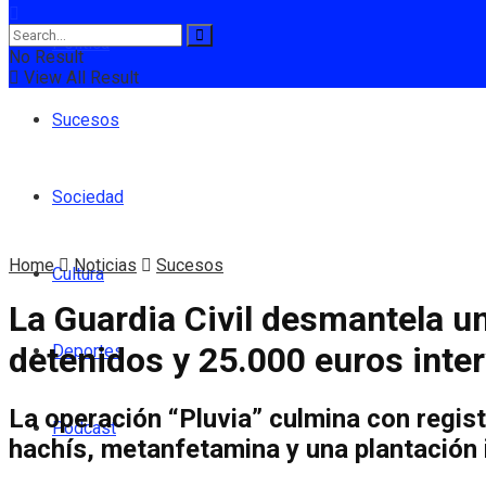
Política
No Result
View All Result
Sucesos
Sociedad
Home
Noticias
Sucesos
Cultura
La Guardia Civil desmantela u
detenidos y 25.000 euros inte
Deportes
La operación “Pluvia” culmina con regist
Podcast
hachís, metanfetamina y una plantación i