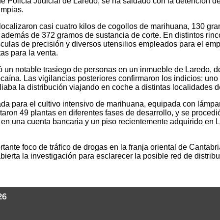
 de Policía Judicial de Laredo, se ha saldado con la detención 
impias.
s localizaron casi cuatro kilos de cogollos de marihuana, 130 
además de 372 gramos de sustancia de corte. En distintos rinc
ulas de precisión y diversos utensilios empleados para el empa
as para la venta.
ó un notable trasiego de personas en un inmueble de Laredo, d
ína. Las vigilancias posteriores confirmaron los indicios: uno d
iaba la distribución viajando en coche a distintas localidades d
a para el cultivo intensivo de marihuana, equipada con lámpara
taron 49 plantas en diferentes fases de desarrollo, y se proced
 en una cuenta bancaria y un piso recientemente adquirido en L
ante foco de tráfico de drogas en la franja oriental de Cantabri
erta la investigación para esclarecer la posible red de distrib