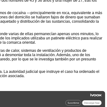
de dos hombres de 45 y 36 años y una mujer de 27, tras los
gramos de cocaína —principalmente en roca, equivalente a más
ones del domicilio se hallaron fajos de dinero que sumaban
quetado y distribución de las sustancias, consolidando la
onde varias de ellas permanecían apenas unos minutos, lo
e los implicados utilizaba un patinete eléctrico para realizar
e la comarca oriental.
s de calor, sistemas de ventilación y productos de
ió a desmontar toda la instalación. Además, uno de los
aredo, por lo que se le investiga también por un presunto
a. La autoridad judicial que instruye el caso ha ordenado el
ución asociada.