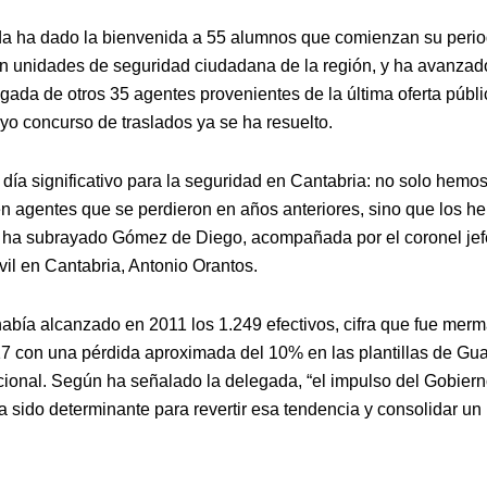
a ha dado la bienvenida a 55 alumnos que comienzan su peri
en unidades de seguridad ciudadana de la región, y ha avanza
egada de otros 35 agentes provenientes de la última oferta públ
yo concurso de traslados ya se ha resuelto.
 día significativo para la seguridad en Cantabria: no solo hemo
ien agentes que se perdieron en años anteriores, sino que los 
 ha subrayado Gómez de Diego, acompañada por el coronel jef
vil en Cantabria, Antonio Orantos.
había alcanzado en 2011 los 1.249 efectivos, cifra que fue mer
7 con una pérdida aproximada del 10% en las plantillas de Guar
cional. Según ha señalado la delegada, “el impulso del Gobier
 sido determinante para revertir esa tendencia y consolidar un