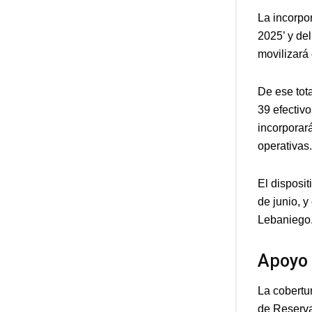
La incorpor
2025’ y del
movilizará
De ese tota
39 efectivo
incorporar
operativas.
El disposi
de junio, 
Lebaniego
Apoyo 
La cobertu
de Reserva