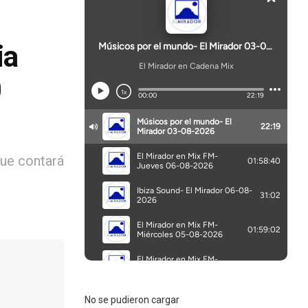
ia
0
que contará
No se pudieron cargar