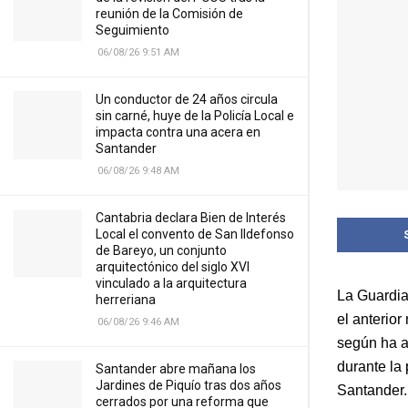
reunión de la Comisión de
Seguimiento
06/08/26 9:51 AM
Un conductor de 24 años circula
sin carné, huye de la Policía Local e
impacta contra una acera en
Santander
06/08/26 9:48 AM
Cantabria declara Bien de Interés
Local el convento de San Ildefonso
de Bareyo, un conjunto
arquitectónico del siglo XVI
vinculado a la arquitectura
La Guardia
herreriana
el anterio
06/08/26 9:46 AM
según ha a
durante la
Santander abre mañana los
Jardines de Piquío tras dos años
Santander.
cerrados por una reforma que