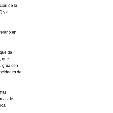
ción de la
 y el
verano en
—que da
, que
, grúa con
locidades de
emas,
temas de
ica.