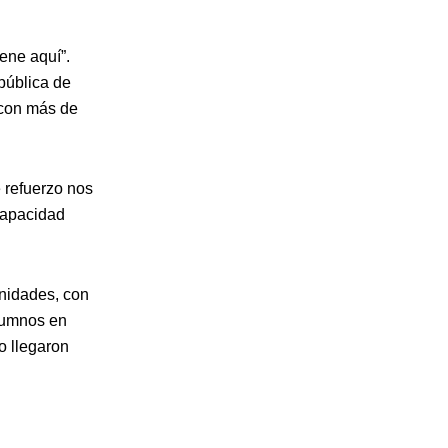
ene aquí”.
pública de
 con más de
 refuerzo nos
 capacidad
nidades, con
alumnos en
o llegaron