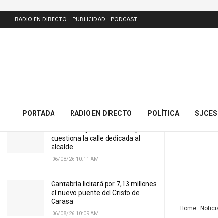
LATEST
RADIO EN DIRECTO
PUBLICIDAD
PODCAST
Cantabria alcanza el mayor
despliegue veraniego de Guardia Civil
con la incorporación de 90 nuevos
efectivos
08/07/25 11:17 AM
PORTADA
RADIO EN DIRECTO
POLÍTICA
SUCES
El PRC presenta 43 alegaciones al
nuevo callejero de Meruelo y
cuestiona la calle dedicada al
alcalde
06/08/26 10:11 AM
Cantabria licitará por 7,13 millones
el nuevo puente del Cristo de
Carasa
Home
Notici
06/08/26 10:09 AM