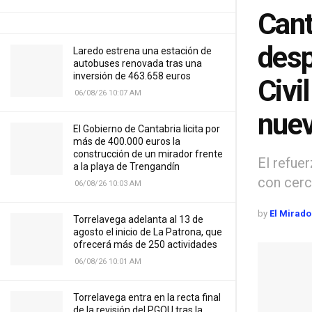
Cant
desp
Laredo estrena una estación de
autobuses renovada tras una
inversión de 463.658 euros
Civi
06/08/26 10:07 AM
nuev
El Gobierno de Cantabria licita por
más de 400.000 euros la
construcción de un mirador frente
El refue
a la playa de Trengandín
con cerc
06/08/26 10:03 AM
by
El Mirado
Torrelavega adelanta al 13 de
agosto el inicio de La Patrona, que
ofrecerá más de 250 actividades
06/08/26 10:01 AM
Torrelavega entra en la recta final
de la revisión del PGOU tras la