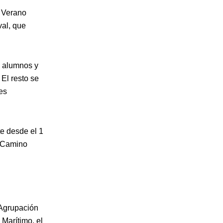
n Verano
val, que
s alumnos y
 El resto se
es
te desde el 1
l Camino
 Agrupación
Marítimo, el