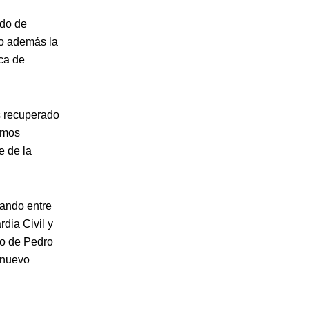
odo de
do además la
ica de
s recuperado
hemos
e de la
mando entre
dia Civil y
no de Pedro
 nuevo