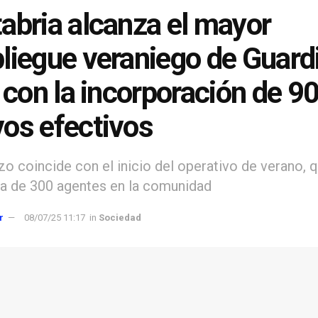
abria alcanza el mayor
liegue veraniego de Guard
l con la incorporación de 9
os efectivos
rzo coincide con el inicio del operativo de verano, 
a de 300 agentes en la comunidad
r
08/07/25 11:17
in
Sociedad