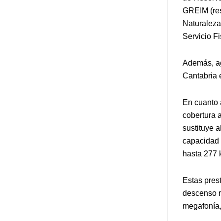
GREIM (res
Naturaleza
Servicio Fi
Además, ag
Cantabria e
En cuanto 
cobertura 
sustituye 
capacidad 
hasta 277 
Estas pres
descenso r
megafonía, 