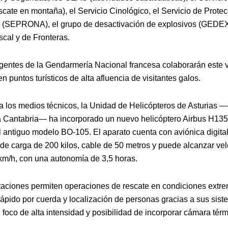
cate en montaña), el Servicio Cinológico, el Servicio de Protec
 (SEPRONA), el grupo de desactivación de explosivos (GEDEX)
scal y de Fronteras.
entes de la Gendarmería Nacional francesa colaborarán este 
n puntos turísticos de alta afluencia de visitantes galos.
a los medios técnicos, la Unidad de Helicópteros de Asturias 
a Cantabria— ha incorporado un nuevo helicóptero Airbus H135
al antiguo modelo BO-105. El aparato cuenta con aviónica digital
de carga de 200 kilos, cable de 50 metros y puede alcanzar ve
km/h, con una autonomía de 3,5 horas.
taciones permiten operaciones de rescate en condiciones extr
ápido por cuerda y localización de personas gracias a sus sis
foco de alta intensidad y posibilidad de incorporar cámara térm