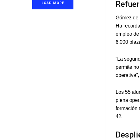
Refuer
LOAD MORE
Gómez de D
Ha recorda
empleo de 
6.000 plaz
“La seguri
permite no
operativa”,
Los 55 alu
plena oper
formación 
42.
Despli