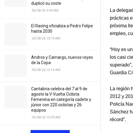
duplicó su coste
La delegad
06/08/26 9:44 AM
prácticas 
próxima ll
El Racing oficializa a Pedro Felipe
hasta 2030
empleo, cu
05/08/26 10:19 AM
“Hoy es un
los casi c
Andros y Camargo, nuevos reyes
de la Copa
superado”,
05/08/26 10:14 AM
Guardia Ci
La región 
Cantabria celebra del 7 al 9 de
agosto la V Vuelta Ciclista
2012 y 201
Femenina en categoría cadete y
Policía Na
júnior con 220 ciclistas y 26
equipos
Sánchez ha
05/08/26 10:09 AM
récord”.