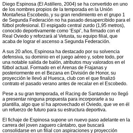
Diego Espinosa (El Astillero, 2004) se ha convertido en uno
de los nombres propios de la temporada en la Unión
Montañesa Escobedo, y su gran rendimiento en el grupo 1
de Segunda Federación no ha pasado desapercibido para el
fútbol profesional. El espigado central zurdo (1,95 metros),
conocido deportivamente como ‘Espi’, ha firmado con el
Real Oviedo y reforzará al Vetusta, su equipo filial, que
acaba de lograr el ascenso a Segunda Federación.
A sus 20 años, Espinosa ha destacado por su solvencia
defensiva, su dominio en el juego aéreo y, sobre todo, por
una notable salida de balón, atributos muy valorados en el
fútbol actual. Formado en el Arenas de Frajanas y
posteriormente en el Bezana en División de Honor, su
proyección le llevó al Huesca, club con el que finalizó
contrato el pasado verano antes de recalar en el Escobedo.
Pese a su gran temporada, el Racing de Santander no llegó
a presentar ninguna propuesta para incorporarle a su
plantilla, algo que sí ha aprovechado el Oviedo, que ve en él
un refuerzo de futuro para su estructura deportiva.
El fichaje de Espinosa supone un nuevo paso adelante en la
carrera del joven zaguero cántabro, que buscará
consolidarse en un filial con aspiraciones y proyección