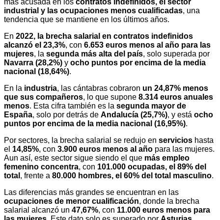
más acusada en los
contratos indefinidos, el sector
industrial y las ocupaciones menos cualificadas
, una
tendencia que se mantiene en los últimos años.
En
2022, la brecha salarial en contratos indefinidos
alcanzó el 23,3%
, con
6.653 euros menos al año para las
mujeres
, la
segunda más alta del país
, solo superada por
Navarra (28,2%)
y
ocho puntos por encima de la media
nacional (18,64%)
.
En la
industria
, las cántabras cobraron
un 24,87% menos
que sus compañeros
, lo que supone
8.314 euros anuales
menos
. Esta cifra también es la
segunda mayor de
España
, solo por detrás de
Andalucía (25,7%)
, y está
ocho
puntos por encima de la media nacional (16,95%)
.
Por sectores, la brecha salarial se redujo en
servicios
hasta
el
14,85%
, con
3.900 euros menos al año
para las mujeres.
Aun así, este sector sigue siendo el que
más empleo
femenino concentra
, con
101.000 ocupadas, el 89% del
total
, frente a
80.000 hombres, el 60% del total masculino
.
Las diferencias más grandes se encuentran en las
ocupaciones de menor cualificación
, donde la brecha
salarial alcanzó un
47,67%
, con
11.000 euros menos para
las mujeres
. Este dato solo es superado por
Asturias