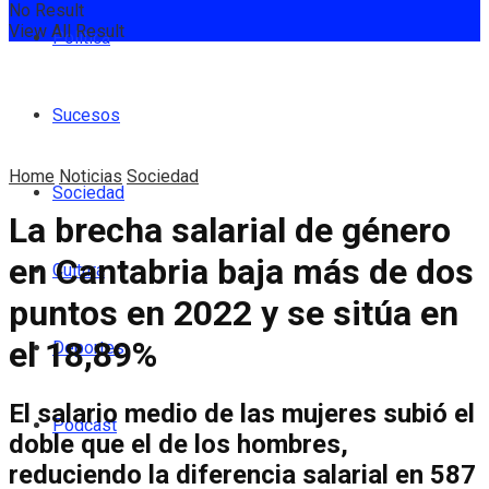
No Result
View All Result
Política
Sucesos
Home
Noticias
Sociedad
Sociedad
La brecha salarial de género
en Cantabria baja más de dos
Cultura
puntos en 2022 y se sitúa en
el 18,89%
Deportes
El salario medio de las mujeres subió el
Podcast
doble que el de los hombres,
reduciendo la diferencia salarial en 587