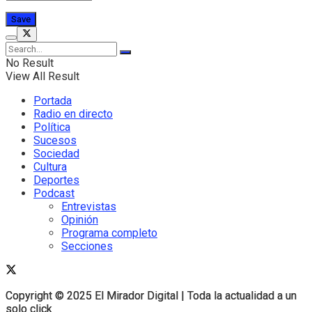
No Result
View All Result
Portada
Radio en directo
Política
Sucesos
Sociedad
Cultura
Deportes
Podcast
Entrevistas
Opinión
Programa completo
Secciones
Copyright © 2025 El Mirador Digital | Toda la actualidad a un
Copyright © 2025 El Mirador Digital | Toda la actualidad a un
solo click
solo click