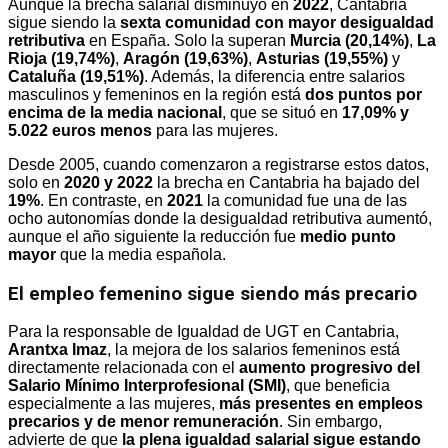
Aunque la brecha salarial disminuyó en
2022
, Cantabria
sigue siendo la
sexta comunidad con mayor desigualdad
retributiva
en España. Solo la superan
Murcia (20,14%)
,
La
Rioja (19,74%)
,
Aragón (19,63%)
,
Asturias (19,55%)
y
Cataluña (19,51%)
. Además, la diferencia entre salarios
masculinos y femeninos en la región está
dos puntos por
encima de la media nacional
, que se situó en
17,09% y
5.022 euros menos
para las mujeres.
Desde 2005, cuando comenzaron a registrarse estos datos,
solo en
2020 y 2022
la brecha en Cantabria ha bajado del
19%
. En contraste, en
2021
la comunidad fue una de las
ocho autonomías donde la desigualdad retributiva aumentó,
aunque el año siguiente la reducción fue
medio punto
mayor
que la media española.
El empleo femenino sigue siendo más precario
Para la responsable de Igualdad de UGT en Cantabria,
Arantxa Imaz
, la mejora de los salarios femeninos está
directamente relacionada con el
aumento progresivo del
Salario Mínimo Interprofesional (SMI)
, que beneficia
especialmente a las mujeres,
más presentes en empleos
precarios y de menor remuneración
. Sin embargo,
advierte de que
la plena igualdad salarial sigue estando