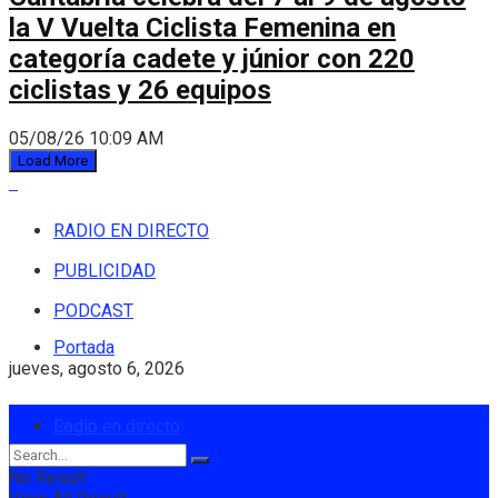
la V Vuelta Ciclista Femenina en
categoría cadete y júnior con 220
ciclistas y 26 equipos
05/08/26 10:09 AM
Load More
RADIO EN DIRECTO
PUBLICIDAD
PODCAST
Portada
jueves, agosto 6, 2026
Login
Radio en directo
No Result