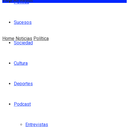
View All Result
Política
Sucesos
Home
Noticias
Política
Sociedad
Cultura
Deportes
Podcast
Entrevistas