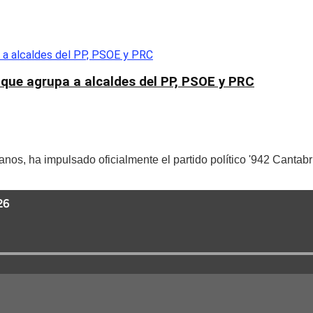
 que agrupa a alcaldes del PP, PSOE y PRC
nos, ha impulsado oficialmente el partido político '942 Cantab