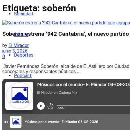
Etiqueta:
soberón
Sociedad
Soberón estrena ‘942 Cantabria’, el nuevo partido
Cultura
by
El Mirador
junio 3, 2026
Deportes
0
Javier Fernández Soberón, alcalde de El Astillero por Ciudada
concejales y responsables públicos ...
Podcast
Entrevistas
Opinión