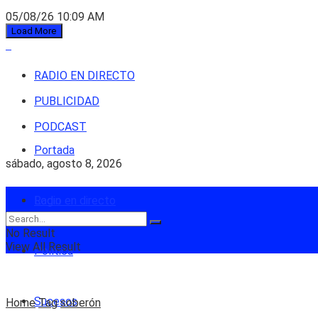
05/08/26 10:09 AM
Load More
RADIO EN DIRECTO
PUBLICIDAD
PODCAST
Portada
sábado, agosto 8, 2026
Login
Radio en directo
No Result
View All Result
Política
Sucesos
Home
Tag
soberón