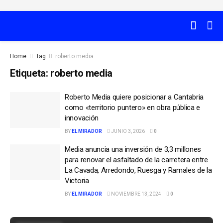
Home
Tag
roberto media
Etiqueta:
roberto media
Roberto Media quiere posicionar a Cantabria
como «territorio puntero» en obra pública e
innovación
BY
EL MIRADOR
JUNIO 3, 2026
0
Media anuncia una inversión de 3,3 millones
para renovar el asfaltado de la carretera entre
La Cavada, Arredondo, Ruesga y Ramales de la
Victoria
BY
EL MIRADOR
NOVIEMBRE 13, 2024
0