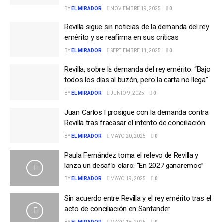
BY
EL MIRADOR
NOVIEMBRE 19, 2025
0
Revilla sigue sin noticias de la demanda del rey
emérito y se reafirma en sus críticas
BY
EL MIRADOR
SEPTIEMBRE 11, 2025
0
Revilla, sobre la demanda del rey emérito: “Bajo
todos los días al buzón, pero la carta no llega”
BY
EL MIRADOR
JUNIO 9, 2025
0
Juan Carlos I prosigue con la demanda contra
Revilla tras fracasar el intento de conciliación
BY
EL MIRADOR
MAYO 20, 2025
0
Paula Fernández toma el relevo de Revilla y
lanza un desafío claro: “En 2027 ganaremos”
BY
EL MIRADOR
MAYO 19, 2025
0
Sin acuerdo entre Revilla y el rey emérito tras el
acto de conciliación en Santander
BY
EL MIRADOR
MAYO 16, 2025
0