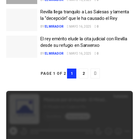
Revilla llega tranquilo a Las Salesas y lamenta
la “decepción” que le ha causado el Rey
BY
EL MIRADOR
MAYO 16, 2025
0
El rey emérito elude la cita judicial con Revilla
desde su refugio en Sanxenxo
BY
EL MIRADOR
MAYO 16, 2025
0
1
2
PAGE 1 OF 2