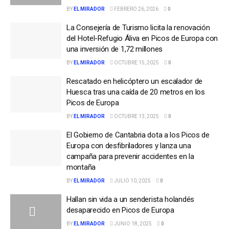
BY
EL MIRADOR
FEBRERO 26, 2026
0
La Consejería de Turismo licita la renovación
del Hotel-Refugio Áliva en Picos de Europa con
una inversión de 1,72 millones
BY
EL MIRADOR
OCTUBRE 15, 2025
0
Rescatado en helicóptero un escalador de
Huesca tras una caída de 20 metros en los
Picos de Europa
BY
EL MIRADOR
OCTUBRE 13, 2025
0
El Gobierno de Cantabria dota a los Picos de
Europa con desfibriladores y lanza una
campaña para prevenir accidentes en la
montaña
BY
EL MIRADOR
JULIO 10, 2025
0
Hallan sin vida a un senderista holandés
desaparecido en Picos de Europa
BY
EL MIRADOR
JUNIO 18, 2025
0