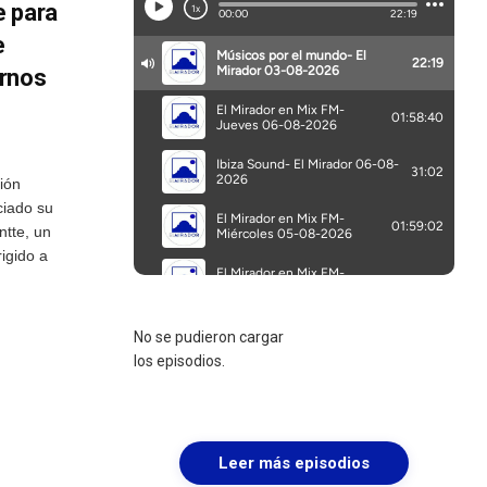
e para
e
ornos
ión
ciado su
ntte, un
igido a
No se pudieron cargar
los episodios.
Leer más episodios