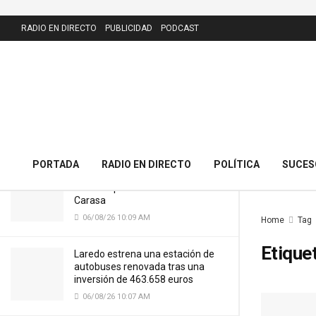
LATEST
RADIO EN DIRECTO
PUBLICIDAD
PODCAST
El PRC presenta 43 alegaciones al
nuevo callejero de Meruelo y
cuestiona la calle dedicada al alcalde
06/08/26 10:11 AM
PORTADA
RADIO EN DIRECTO
POLÍTICA
SUCES
Cantabria licitará por 7,13 millones
el nuevo puente del Cristo de
Carasa
06/08/26 10:09 AM
Home
Tag
Etique
Laredo estrena una estación de
autobuses renovada tras una
inversión de 463.658 euros
06/08/26 10:07 AM