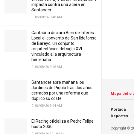
impacta contra una acera en
Santander
06/08/26 9:48 AM
Cantabria declara Bien de Interés
Local el convento de San Ildefonso
de Bareyo, un conjunto
arquitectónico del siglo XVI
vinculado a la arquitectura
herreriana
06/08/26 9:46 AM
Santander abre mañana los
Jardines de Piquío tras dos años
cerrados por una reforma que
Mapa del sit
duplicó su coste
06/08/26 9:44 AM
Portada
Deportes
El Racing oficializa a Pedro Felipe
hasta 2030
Copyright © 20
05/08/26 10:19 AM