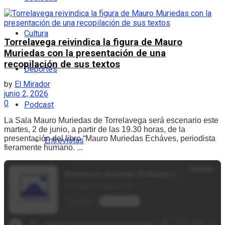
Cultura
Torrelavega reivindica la figura de Mauro
Muriedas con la presentación de una
recopilación de sus textos
Deportes
by
El Mirador
junio 2, 2026
0
Podcast
La Sala Mauro Muriedas de Torrelavega será escenario este
martes, 2 de junio, a partir de las 19.30 horas, de la
presentación del libro “Mauro Muriedas Echáves, periodista
Entrevistas
fieramente humano. ...
Opinión
Programa completo