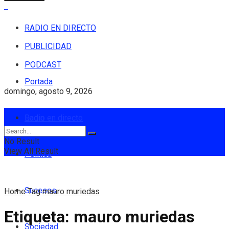
RADIO EN DIRECTO
PUBLICIDAD
PODCAST
Portada
domingo, agosto 9, 2026
Login
Radio en directo
No Result
View All Result
Política
Sucesos
Home
Tag
mauro muriedas
Etiqueta:
mauro muriedas
Sociedad