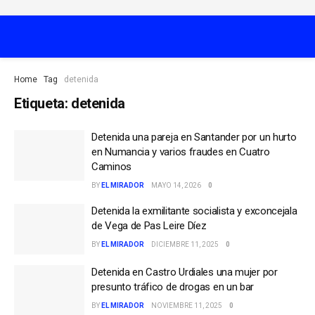
Home
Tag
detenida
Etiqueta:
detenida
Detenida una pareja en Santander por un hurto
en Numancia y varios fraudes en Cuatro
Caminos
BY
EL MIRADOR
MAYO 14, 2026
0
Detenida la exmilitante socialista y exconcejala
de Vega de Pas Leire Díez
BY
EL MIRADOR
DICIEMBRE 11, 2025
0
Detenida en Castro Urdiales una mujer por
presunto tráfico de drogas en un bar
BY
EL MIRADOR
NOVIEMBRE 11, 2025
0