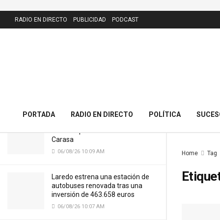
LATEST
RADIO EN DIRECTO
PUBLICIDAD
PODCAST
El PRC presenta 43 alegaciones al
nuevo callejero de Meruelo y
cuestiona la calle dedicada al alcalde
06/08/26 10:11 AM
PORTADA
RADIO EN DIRECTO
POLÍTICA
SUCES
Cantabria licitará por 7,13 millones
el nuevo puente del Cristo de
Carasa
06/08/26 10:09 AM
Home
Tag
Etique
Laredo estrena una estación de
autobuses renovada tras una
inversión de 463.658 euros
06/08/26 10:07 AM