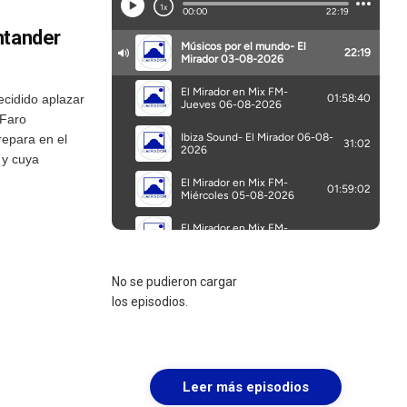
ntander
cidido aplazar
 Faro
repara en el
 y cuya
No se pudieron cargar
los episodios.
Leer más episodios