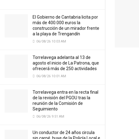
El Gobierno de Cantabria licita por
más de 400.000 euros la
construcción de un mirador frente
a la playa de Trengandín
06/08/26 10:03 AM
Torrelavega adelanta al 13 de
agosto el inicio de La Patrona, que
ofrecerá más de 250 actividades
06/08/26 10:01 AM
Torrelavega entra en la recta final
de la revisión del PGOU tras la
reunión de la Comisión de
Seguimiento
06/08/26 9:51 AM
Un conductor de 24 años circula
sin carné, huye de la Policía Local e