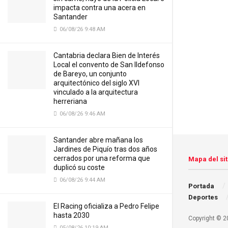
impacta contra una acera en
Santander
06/08/26 9:48 AM
Cantabria declara Bien de Interés
Local el convento de San Ildefonso
de Bareyo, un conjunto
arquitectónico del siglo XVI
vinculado a la arquitectura
herreriana
06/08/26 9:46 AM
Santander abre mañana los
Jardines de Piquío tras dos años
cerrados por una reforma que
Mapa del sit
duplicó su coste
06/08/26 9:44 AM
Portada
Deportes
El Racing oficializa a Pedro Felipe
hasta 2030
Copyright © 20
05/08/26 10:19 AM