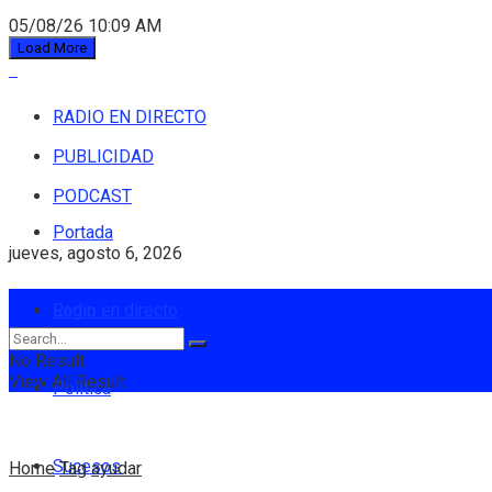
05/08/26 10:09 AM
Load More
RADIO EN DIRECTO
PUBLICIDAD
PODCAST
Portada
jueves, agosto 6, 2026
Login
Radio en directo
No Result
View All Result
Política
Sucesos
Home
Tag
ayudar