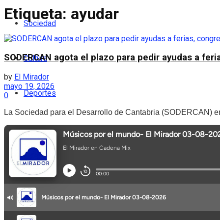
Etiqueta:
ayudar
Sociedad
SODERCAN agota el plazo para pedir ayudas a feri
Cultura
by
El Mirador
mayo 19, 2026
Deportes
0
La Sociedad para el Desarrollo de Cantabria (SODERCAN) entra e
Podcast
Entrevistas
Opinión