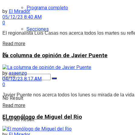
Programa completo
by
El Mirador
05/12/23 8:40 AM
0
Secciones
El regionalista Luis Casas nos acerca todos los martes su refl
Read more
La columna de opinión de Javier Puente
by
asaenzg
04/12/23 8:17 AM
0
Javier Puente nos acerca todos los lunes su mirada de la vida 
No Result
Read more
El monólogo de Miguel del Rio
View All Result
by
El Mirador