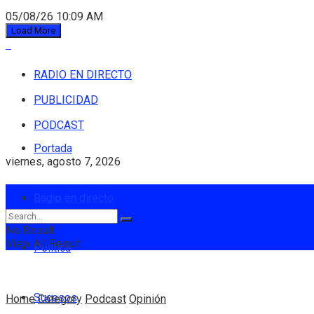
05/08/26 10:09 AM
Load More
RADIO EN DIRECTO
PUBLICIDAD
PODCAST
Portada
viernes, agosto 7, 2026
Login
Radio en directo
No Result
View All Result
Política
Sucesos
Home
Category
Podcast
Opinión