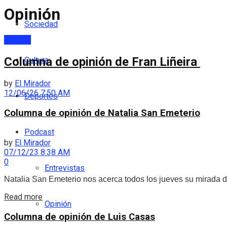
Opinión
Sociedad
Opinión
Columna de opinión de Fran Liñeira
Cultura
by
El Mirador
12/06/26 7:50 AM
Deportes
Columna de opinión de Natalia San Emeterio
Podcast
by
El Mirador
07/12/23 8:38 AM
0
Entrevistas
Natalia San Emeterio nos acerca todos los jueves su mirada d
Read more
Opinión
Columna de opinión de Luis Casas