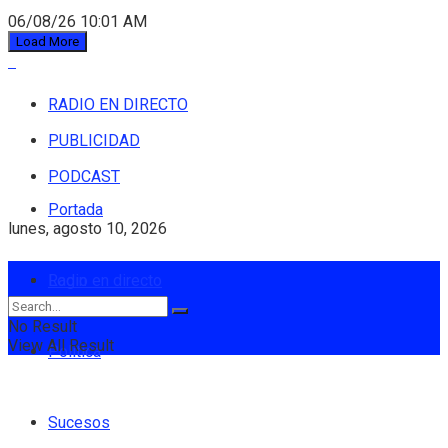
06/08/26 10:01 AM
Load More
RADIO EN DIRECTO
PUBLICIDAD
PODCAST
Portada
lunes, agosto 10, 2026
Login
Radio en directo
No Result
View All Result
Política
Sucesos