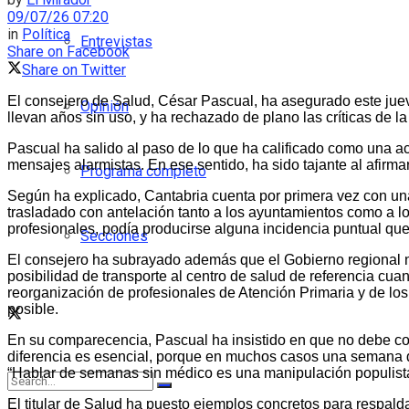
09/07/26 07:20
in
Política
Entrevistas
Share on Facebook
Share on Twitter
El consejero de Salud, César Pascual, ha asegurado este jue
Opinión
llevan años sin uso, y ha rechazado de plano las críticas de 
Pascual ha salido al paso de lo que ha calificado como una act
mensajes alarmistas. En ese sentido, ha sido tajante al afirm
Programa completo
Según ha explicado, Cantabria cuenta por primera vez con una 
trasladado con antelación tanto a los ayuntamientos como a los
profesionales, podía producirse alguna incidencia puntual que
Secciones
El consejero ha subrayado además que el Gobierno regional no s
posibilidad de transporte al centro de salud de referencia cu
reorganización de profesionales de Atención Primaria y de lo
posible.
En su comparecencia, Pascual ha insistido en que no debe confu
diferencia es esencial, porque en muchos casos una semana de
“Hablar de semanas sin médico es una manipulación populist
El titular de Salud ha puesto ejemplos concretos para respal