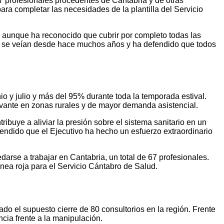
7 profesionales procedentes de Cantabria y de otras
ra completar las necesidades de la plantilla del Servicio
s, aunque ha reconocido que cubrir por completo todas las
no se veían desde hace muchos años y ha defendido que todos
o y julio y más del 95% durante toda la temporada estival.
vante en zonas rurales y de mayor demanda asistencial.
ibuye a aliviar la presión sobre el sistema sanitario en un
fendido que el Ejecutivo ha hecho un esfuerzo extraordinario
rse a trabajar en Cantabria, un total de 67 profesionales.
nea roja para el Servicio Cántabro de Salud.
o el supuesto cierre de 80 consultorios en la región. Frente
ncia frente a la manipulación.