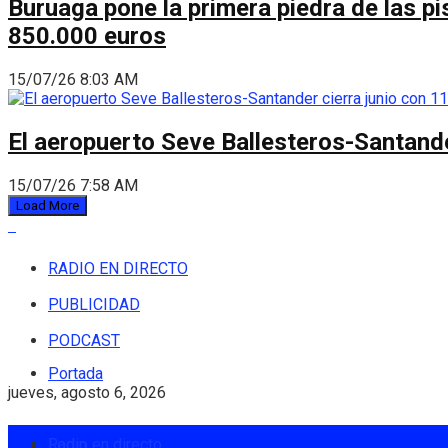
Buruaga pone la primera piedra de las pi
850.000 euros
15/07/26 8:03 AM
El aeropuerto Seve Ballesteros-Santande
15/07/26 7:58 AM
Load More
RADIO EN DIRECTO
PUBLICIDAD
PODCAST
Portada
jueves, agosto 6, 2026
Login
Radio en directo