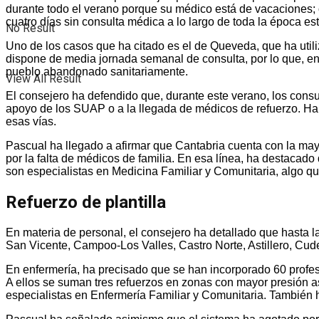
durante todo el verano porque su médico está de vacaciones; ot
cuatro días sin consulta médica a lo largo de toda la época est
No Result
Uno de los casos que ha citado es el de Queveda, que ha util
dispone de media jornada semanal de consulta, por lo que, en
pueblo abandonado sanitariamente.
View All Result
El consejero ha defendido que, durante este verano, los consul
apoyo de los SUAP o a la llegada de médicos de refuerzo. Ha 
esas vías.
Pascual ha llegado a afirmar que Cantabria cuenta con la mayo
por la falta de médicos de familia. En esa línea, ha destacad
son especialistas en Medicina Familiar y Comunitaria, algo que
Refuerzo de plantilla
En materia de personal, el consejero ha detallado que hasta 
San Vicente, Campoo-Los Valles, Castro Norte, Astillero, Cu
En enfermería, ha precisado que se han incorporado 60 profesi
A ellos se suman tres refuerzos en zonas con mayor presión a
especialistas en Enfermería Familiar y Comunitaria. También 