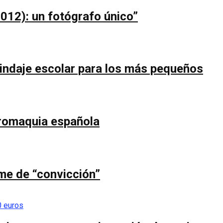
012): un fotógrafo único”
blindaje escolar para los más pequeños
uromaquia española
ume de “convicción”