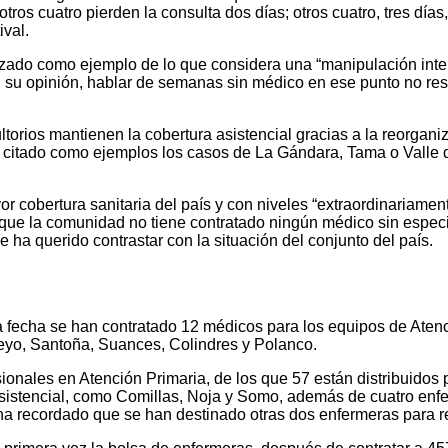
ros cuatro pierden la consulta dos días; otros cuatro, tres día
ival.
izado como ejemplo de lo que considera una “manipulación inte
 su opinión, hablar de semanas sin médico en ese punto no resp
torios mantienen la cobertura asistencial gracias a la reorgani
citado como ejemplos los casos de La Gándara, Tama o Valle de
r cobertura sanitaria del país y con niveles “extraordinariament
o que la comunidad no tiene contratado ningún médico sin especi
 ha querido contrastar con la situación del conjunto del país.
la fecha se han contratado 12 médicos para los equipos de Ate
deyo, Santoña, Suances, Colindres y Polanco.
onales en Atención Primaria, de los que 57 están distribuidos 
sistencial, como Comillas, Noja y Somo, además de cuatro enfe
ha recordado que se han destinado otras dos enfermeras para re