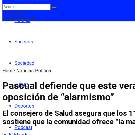
No Result
View All Result
Política
Sucesos
Sociedad
Home
Noticias
Política
Pascual defiende que este ver
Cultura
oposición de “alarmismo”
Deportes
El consejero de Salud asegura que los 1
sostiene que la comunidad ofrece “la may
Podcast
by
El Mirador