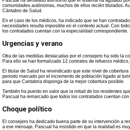
Pascual ha señalado asimismo que el sistema ha agotado por 
comunidades autónomas, muchos de ellos recién titulados. Aun 
Cántabro de Salud.
En el caso de los médicos, ha indicado que se han contratado 
necesidades resulta imposible en el contexto actual. Con to
los contratados cuentan con la especialidad correspondiente.
Urgencias y veran​​​o
Otra de las medidas destacadas por el consejero ha sido la co
Para ello se han formalizado 12 contratos de refuerzo médic
El titular de Salud ha reivindicado que este nivel de cobertur
periodo marcado por el incremento de población ligado al turi
para que Cantabria disponga de la mejor cobertura posible.
También ha puesto en valor que la mitad de los residentes qu
Pascual ha remarcado que todos los contratados cuentan con el
Choque político
El consejero ha dedicado buena parte de su intervención a res
a ese mensaje, Pascual ha insistido en que la realidad es muy 