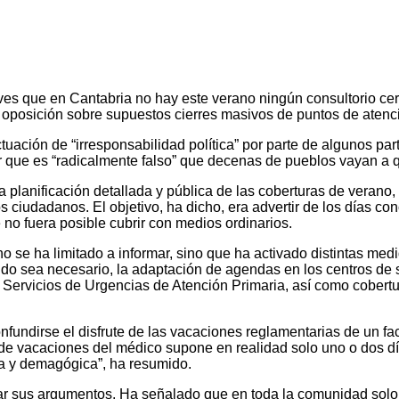
ves que en Cantabria no hay este verano ningún consultorio ce
la oposición sobre supuestos cierres masivos de puntos de atenc
uación de “irresponsabilidad política” por parte de algunos par
ar que es “radicalmente falso” que decenas de pueblos vayan a 
planificación detallada y pública de las coberturas de verano, 
 ciudadanos. El objetivo, ha dicho, era advertir de los días co
 no fuera posible cubrir con medios ordinarios.
e ha limitado a informar, sino que ha activado distintas medida
ando sea necesario, la adaptación de agendas en los centros de s
s Servicios de Urgencias de Atención Primaria, así como cobert
ndirse el disfrute de las vacaciones reglamentarias de un facult
 vacaciones del médico supone en realidad solo uno o dos días 
a y demagógica”, ha resumido.
dar sus argumentos. Ha señalado que en toda la comunidad solo