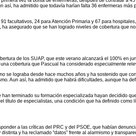
primera vez la bolsa de enfermeras, después de contratar a 45
así, ha admitido que todavía harían falta 36 enfermeras más pa
91 facultativos, 24 para Atención Primaria y 67 para hospitale
do, ha asegurado que se han logrado niveles de cobertura que 
bertura de los SUAP, que este verano alcanzará el 100% en juni
o, una cobertura que Pascual ha considerado especialmente rele
a no se lograba desde hace muchos años y ha sostenido que contr
smo. Aun así, ha admitido que habrá dificultades, aunque ha de
e han terminado su formación especializada hayan decidido queda
 título de especialistas, una condición que ha definido como lí
ponder a las críticas del PRC y del PSOE, que habían denunciad
distinta y ha reclamado “datos” frente al alarmismo y transpare