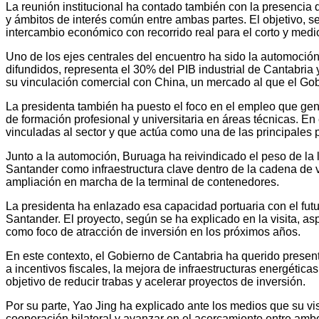
La reunión institucional ha contado también con la presencia 
y ámbitos de interés común entre ambas partes. El objetivo, s
intercambio económico con recorrido real para el corto y medi
Uno de los ejes centrales del encuentro ha sido la automoción
difundidos, representa el 30% del PIB industrial de Cantabria 
su vinculación comercial con China, un mercado al que el Gob
La presidenta también ha puesto el foco en el empleo que gen
de formación profesional y universitaria en áreas técnicas. 
vinculadas al sector y que actúa como una de las principales 
Junto a la automoción, Buruaga ha reivindicado el peso de la
Santander como infraestructura clave dentro de la cadena de v
ampliación en marcha de la terminal de contenedores.
La presidenta ha enlazado esa capacidad portuaria con el futu
Santander. El proyecto, según se ha explicado en la visita, aspi
como foco de atracción de inversión en los próximos años.
En este contexto, el Gobierno de Cantabria ha querido presenta
a incentivos fiscales, la mejora de infraestructuras energética
objetivo de reducir trabas y acelerar proyectos de inversión.
Por su parte, Yao Jing ha explicado ante los medios que su vi
cooperación bilateral y avanzar en el acercamiento entre ambos