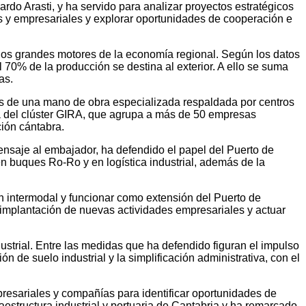
rdo Arasti, y ha servido para analizar proyectos estratégicos
es y empresariales y explorar oportunidades de cooperación e
 los grandes motores de la economía regional. Según los datos
 70% de la producción se destina al exterior. A ello se suma
as.
ás de una mano de obra especializada respaldada por centros
ia del clúster GIRA, que agrupa a más de 50 empresas
ción cántabra.
ensaje al embajador, ha defendido el papel del Puerto de
en buques Ro-Ro y en logística industrial, además de la
ón intermodal y funcionar como extensión del Puerto de
 la implantación de nuevas actividades empresariales y actuar
ustrial. Entre las medidas que ha defendido figuran el impulso
n de suelo industrial y la simplificación administrativa, con el
presariales y compañías para identificar oportunidades de
aestructura industrial y portuaria de Cantabria y ha remarcado