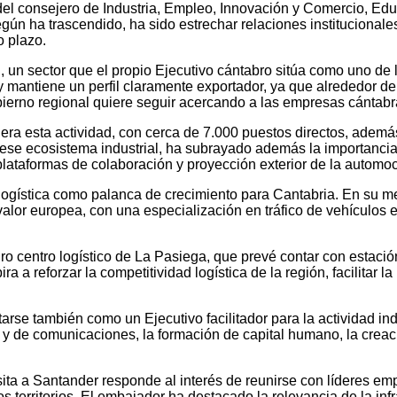
del consejero de Industria, Empleo, Innovación y Comercio, Edua
egún ha trascendido, ha sido estrechar relaciones institucional
o plazo.
, un sector que el propio Ejecutivo cántabro sitúa como uno de
y mantiene un perfil claramente exportador, ya que alrededor del
ierno regional quiere seguir acercando a las empresas cántabr
era esta actividad, con cerca de 7.000 puestos directos, adem
En ese ecosistema industrial, ha subrayado además la importanc
plataformas de colaboración y proyección exterior de la automo
 logística como palanca de crecimiento para Cantabria. En su m
alor europea, con una especialización en tráfico de vehículos 
ro centro logístico de La Pasiega, que prevé contar con estaci
ra a reforzar la competitividad logística de la región, facilitar
rse también como un Ejecutivo facilitador para la actividad ind
s y de comunicaciones, la formación de capital humano, la creació
sita a Santander responde al interés de reunirse con líderes em
 territorios. El embajador ha destacado la relevancia de la infr