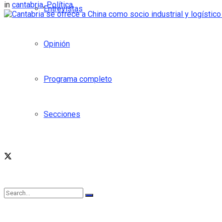
in
cantabria
,
Política
Entrevistas
Opinión
Programa completo
Secciones