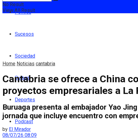
No Result
View All Result
Política
Sucesos
Sociedad
Home
Noticias
cantabria
Cantabria se ofrece a China co
Cultura
proyectos empresariales a La
Deportes
Buruaga presenta al embajador Yao Jing l
jornada que incluye encuentro con empre
Podcast
by
El Mirador
08/07/26 08:09