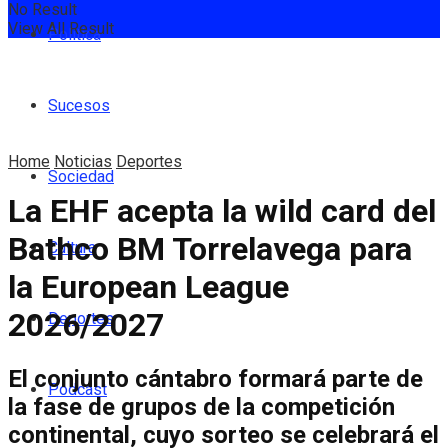
No Result
View All Result
Política
Sucesos
Home
Noticias
Deportes
Sociedad
La EHF acepta la wild card del
Bathco BM Torrelavega para
Cultura
la European League
2026/2027
Deportes
El conjunto cántabro formará parte de
Podcast
la fase de grupos de la competición
continental, cuyo sorteo se celebrará el