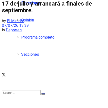
17 de julio y arrancará a finales de
Entrevistas
septiembre.
Opinión
by
El Mirador
07/07/26 13:39
in
Deportes
Programa completo
Secciones