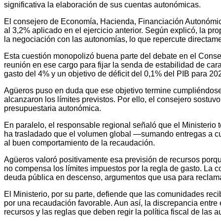
significativa la elaboración de sus cuentas autonómicas.
El consejero de Economía, Hacienda, Financiación Autonómic
al 3,2% aplicado en el ejercicio anterior. Según explicó, la 
la negociación con las autonomías, lo que repercute directame
Esta cuestión monopolizó buena parte del debate en el Consejo
reunión en ese cargo para fijar la senda de estabilidad de c
gasto del 4% y un objetivo de déficit del 0,1% del PIB para 2
Agüeros puso en duda que ese objetivo termine cumpliéndose,
alcanzaron los límites previstos. Por ello, el consejero sostuvo
presupuestaria autonómica.
En paralelo, el responsable regional señaló que el Ministeri
ha trasladado que el volumen global —sumando entregas a cuent
al buen comportamiento de la recaudación.
Agüeros valoró positivamente esa previsión de recursos porque 
no compensa los límites impuestos por la regla de gasto. La co
deuda pública en descenso, argumentos que usa para reclamar 
El Ministerio, por su parte, defiende que las comunidades reci
por una recaudación favorable. Aun así, la discrepancia entre
recursos y las reglas que deben regir la política fiscal de las 