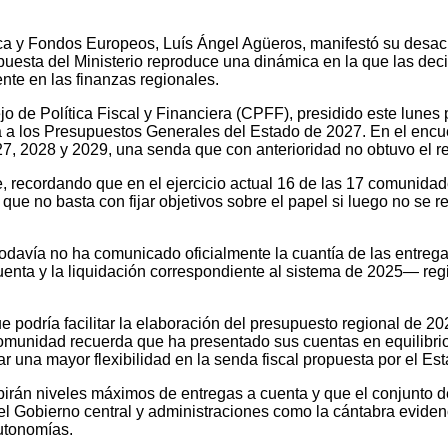
a y Fondos Europeos, Luís Ángel Agüeros, manifestó su desac
propuesta del Ministerio reproduce una dinámica en la que las 
nte en las finanzas regionales.
 de Política Fiscal y Financiera (CPFF), presidido este lunes 
ara a los Presupuestos Generales del Estado de 2027. En el enc
027, 2028 y 2029, una senda que con anterioridad no obtuvo el 
 recordando que en el ejercicio actual 16 de las 17 comunidad
 que no basta con fijar objetivos sobre el papel si luego no se r
o todavía no ha comunicado oficialmente la cuantía de las entr
a y la liquidación correspondiente al sistema de 2025— registr
podría facilitar la elaboración del presupuesto regional de 202
munidad recuerda que ha presentado sus cuentas en equilibrio dur
una mayor flexibilidad en la senda fiscal propuesta por el Est
birán niveles máximos de entregas a cuenta y que el conjunto de 
 el Gobierno central y administraciones como la cántabra evidenc
autonomías.