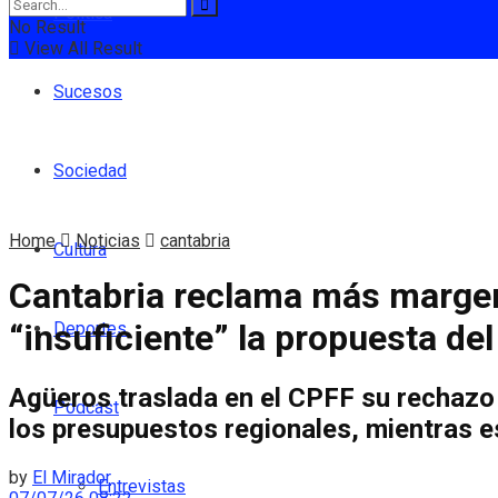
Política
No Result
View All Result
Sucesos
Sociedad
Home
Noticias
cantabria
Cultura
Cantabria reclama más margen 
“insuficiente” la propuesta de
Deportes
Agüeros traslada en el CPFF su rechazo a
Podcast
los presupuestos regionales, mientras es
by
El Mirador
Entrevistas