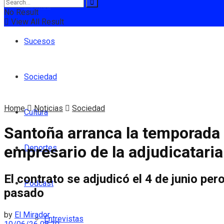
Política
No Result
View All Result
Sucesos
Sociedad
Home
Noticias
Sociedad
Cultura
Santoña arranca la temporada s
empresario de la adjudicataria
Deportes
El contrato se adjudicó el 4 de junio per
Podcast
pasado
by
El Mirador
Entrevistas