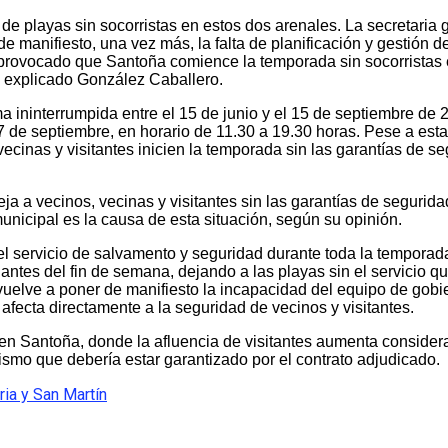
 playas sin socorristas en estos dos arenales. La secretaria g
 manifiesto, una vez más, la falta de planificación y gestión d
 provocado que Santoña comience la temporada sin socorristas en
a explicado González Caballero.
a ininterrumpida entre el 15 de junio y el 15 de septiembre de 
 27 de septiembre, en horario de 11.30 a 19.30 horas. Pese a esta
cinas y visitantes inicien la temporada sin las garantías de se
a a vecinos, vecinas y visitantes sin las garantías de segurida
municipal es la causa de esta situación, según su opinión.
del servicio de salvamento y seguridad durante toda la temporada
antes del fin de semana, dejando a las playas sin el servicio q
 vuelve a poner de manifiesto la incapacidad del equipo de gobi
e afecta directamente a la seguridad de vecinos y visitantes.
en Santoña, donde la afluencia de visitantes aumenta consider
ismo que debería estar garantizado por el contrato adjudicado.
ia y San Martín