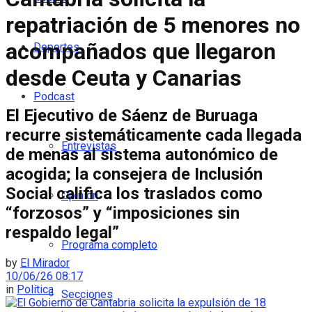
repatriación de 5 menores no
acompañados que llegaron
Deportes
desde Ceuta y Canarias
Podcast
El Ejecutivo de Sáenz de Buruaga
recurre sistemáticamente cada llegada
Entrevistas
de menas al sistema autonómico de
acogida; la consejera de Inclusión
Social califica los traslados como
Opinión
“forzosos” y “imposiciones sin
respaldo legal”
Programa completo
by
El Mirador
10/06/26 08:17
in
Política
Secciones