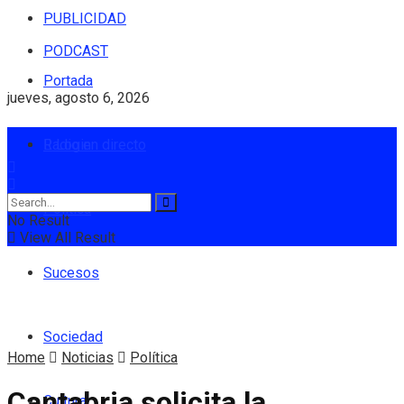
PUBLICIDAD
PODCAST
Portada
jueves, agosto 6, 2026
Radio en directo
Login
Política
No Result
View All Result
Sucesos
Sociedad
Home
Noticias
Política
Cantabria solicita la
Cultura