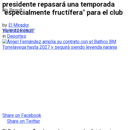
presidente repasará una temporada
No Result
"especialmente fructífera" para el club
by
El Mirador
View All Result
10/06/26 08:27
in
Deportes
Share on Facebook
Share on Twitter