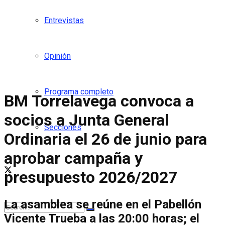
Entrevistas
Opinión
Programa completo
BM Torrelavega convoca a
socios a Junta General
Secciones
Ordinaria el 26 de junio para
aprobar campaña y
presupuesto 2026/2027
La asamblea se reúne en el Pabellón
Vicente Trueba a las 20:00 horas; el