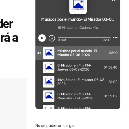
der
rá a
No se pudieron cargar