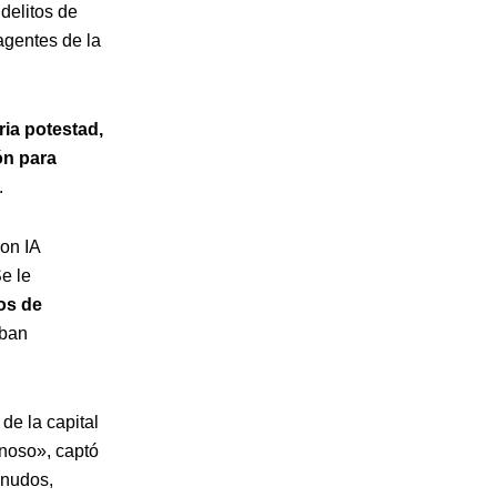
delitos de
agentes de la
ria potestad,
ón para
.
con IA
Se le
os de
aban
de la capital
inoso», captó
snudos,