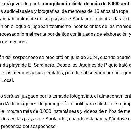
 será juzgado por la
recopilación ilícita de más de 8.000 arc
s audiovisuales y fotografías, de menores de 16 años sin ropa.
ban habitualmente en las playas de Santander, mientras las víct
n en el agua o jugaban totalmente inconscientes de las maniob
rocesado formalmente por delitos continuados de elaboración 
a de menores.
ón del sospechoso se precipitó en julio de 2024, cuando acudi
rida playa de El Sardinero. Desde los Jardines de Piquío trató 
e los menores y sus genitales, pero fue observado por un agen
a Local.
o será así juzgado por la toma de fotografías, el almacenamient
n IA de imágenes de pornografía infantil para satisfacer su prop
 le imputan más de 8.000 instantáneas y vídeos de niños de m
dos en las playas de Santander, cuando estaban bañándose o
a presencia del sospechoso.