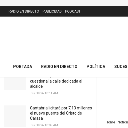
LATEST
RADIO EN DIRECTO
PUBLICIDAD
PODCAST
Acusado de fotografiar niños
desnudos en playas de Santander
rechaza siete años de cárcel e irá a
juicio
09/06/26 8:25 AM
PORTADA
RADIO EN DIRECTO
POLÍTICA
SUCES
El PRC presenta 43 alegaciones al
nuevo callejero de Meruelo y
cuestiona la calle dedicada al
alcalde
06/08/26 10:11 AM
Cantabria licitará por 7,13 millones
el nuevo puente del Cristo de
Carasa
Home
Notici
06/08/26 10:09 AM