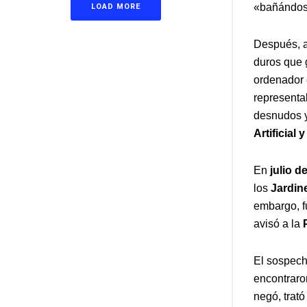
«bañándose
LOAD MORE
Después, a
duros que 
ordenador 
representa
desnudos y
Artificial
En
julio d
los
Jardin
embargo, f
avisó a la
El sospec
encontraron
negó, trató