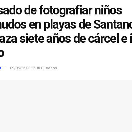
ado de fotografiar niños
udos en playas de Santan
aza siete años de cárcel e i
o
r
09/06/26 08:25
in
Sucesos