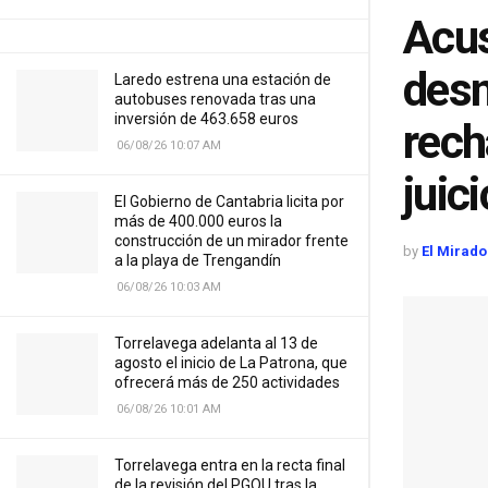
Acus
desn
Laredo estrena una estación de
autobuses renovada tras una
inversión de 463.658 euros
rech
06/08/26 10:07 AM
juici
El Gobierno de Cantabria licita por
más de 400.000 euros la
construcción de un mirador frente
by
El Mirado
a la playa de Trengandín
06/08/26 10:03 AM
Torrelavega adelanta al 13 de
agosto el inicio de La Patrona, que
ofrecerá más de 250 actividades
06/08/26 10:01 AM
Torrelavega entra en la recta final
de la revisión del PGOU tras la