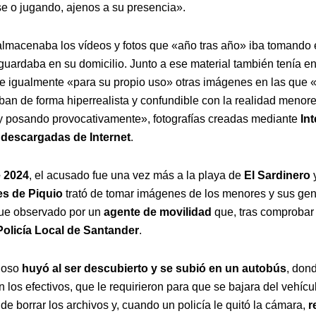
 o jugando, ajenos a su presencia».
lmacenaba los vídeos y fotos que «año tras año» iba tomando 
guardaba en su domicilio. Junto a ese material también tenía en
e igualmente «para su propio uso» otras imágenes en las que 
ban de forma hiperrealista y confundible con la realidad menor
 posando provocativamente», fotografías creadas mediante
Int
 y descargadas de Internet
.
e 2024
, el acusado fue una vez más a la playa de
El Sardinero
es de Piquio
trató de tomar imágenes de los menores y sus geni
ue observado por un
agente de movilidad
que, tras comprobar
Policía Local de Santander
.
hoso
huyó al ser descubierto y se subió en un autobús
, dond
 los efectivos, que le requirieron para que se bajara del vehícu
 de borrar los archivos y, cuando un policía le quitó la cámara,
r