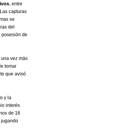
hivos
, entre
 Las capturas
imas se
ras del
y posesión de
ó una vez más
de tomar
te que avisó
o y la
io interés
enos de 16
 jugando