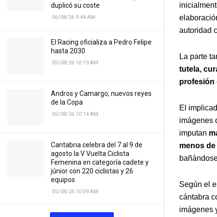
inicialment
duplicó su coste
elaboración
06/08/26 9:44 AM
autoridad 
El Racing oficializa a Pedro Felipe
hasta 2030
La parte ta
05/08/26 10:19 AM
tutela, cu
profesión
Andros y Camargo, nuevos reyes
de la Copa
El implicad
05/08/26 10:14 AM
imágenes de
imputan
má
Cantabria celebra del 7 al 9 de
menos de 
agosto la V Vuelta Ciclista
bañándose 
Femenina en categoría cadete y
júnior con 220 ciclistas y 26
equipos
Según el es
05/08/26 10:09 AM
cántabra c
imágenes y