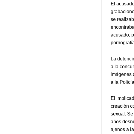
El acusado
grabacione
se realiza
encontraba
acusado, p
pornografí
La detenci
a la concur
imágenes d
a la Policí
El implicad
creación co
sexual. Se
años desnu
ajenos a l