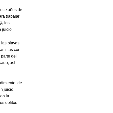
trece años de
ara trabajar
承认 los
 juicio.
 las playas
familias con
 parte del
sado, así
edimiento, de
n juicio,
con la
os delitos