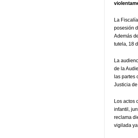
violentame
La Fiscalí
posesión de
Además de l
tutela, 18 
La audienci
de la Audi
las partes 
Justicia d
Los actos 
infantil, j
reclama die
vigilada y