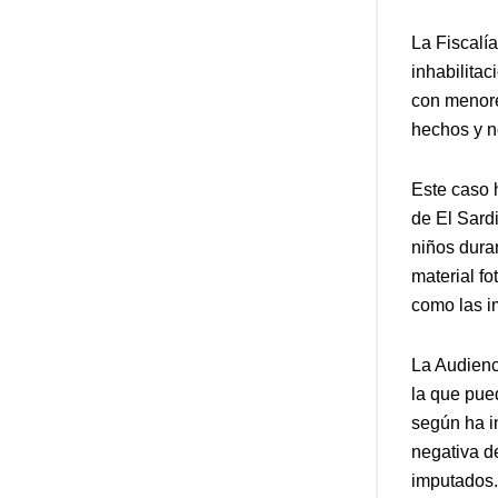
La Fiscalí
inhabilitac
con menore
hechos y n
Este caso 
de El Sardi
niños duran
material f
como las i
La Audienc
la que pued
según ha i
negativa d
imputados.