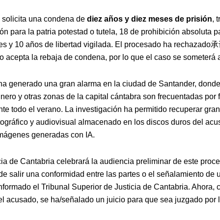
a solicita una condena de
diez años y diez meses de prisión
, 
ión para la patria potestad o tutela, 18 de prohibición absoluta p
s y 10 años de libertad vigilada. El procesado ha rechazado
o acepta la rebaja de condena, por lo que el caso se someterá a
ha generado una gran alarma en la ciudad de Santander, donde
nero y otras zonas de la capital cántabra son frecuentadas por 
te todo el verano. La investigación ha permitido recuperar gran
otográfico y audiovisual almacenado en los discos duros del acu
mágenes generadas con IA.
ia de Cantabria celebrará la audiencia preliminar de este proc
e salir una conformidad entre las partes o el señalamiento de u
nformado el Tribunal Superior de Justicia de Cantabria. Ahora, 
el acusado, se ha/señalado un juicio para que sea juzgado por l