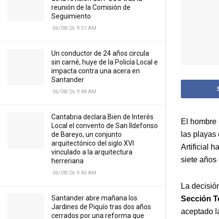
reunión de la Comisión de
Seguimiento
06/08/26 9:51 AM
Un conductor de 24 años circula
sin carné, huye de la Policía Local e
impacta contra una acera en
Santander
06/08/26 9:48 AM
Cantabria declara Bien de Interés
El hombre 
Local el convento de San Ildefonso
las playas 
de Bareyo, un conjunto
arquitectónico del siglo XVI
Artificial
vinculado a la arquitectura
siete años 
herreriana
06/08/26 9:46 AM
La decisió
Santander abre mañana los
Sección Te
Jardines de Piquío tras dos años
aceptado la
cerrados por una reforma que