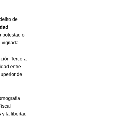
 delito de
idad
.
a potestad o
 vigilada.
cción Tercera
idad entre
Superior de
ornografía
Fiscal
y la libertad