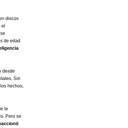
en discos
 el
«se
es de edad
eligencia
y desde
tales. Sin
 los hechos,
e le
lo. Pero se
eaccionó