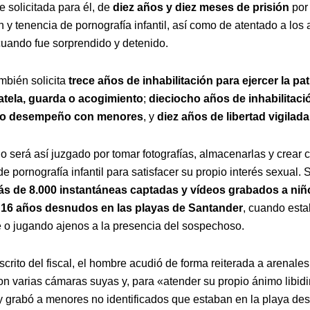
e solicitada para él, de
diez años y diez meses de prisión
por 
 y tenencia de pornografía infantil, así como de atentado a los 
cuando fue sorprendido y detenido.
mbién solicita
trece años de inhabilitación para ejercer la pat
ratela, guarda o acogimiento
;
dieciocho años de inhabilitaci
 o desempeño con menores
, y
diez años de libertad vigilada
o será así juzgado por tomar fotografías, almacenarlas y crear 
 pornografía infantil para satisfacer su propio interés sexual. 
s de 8.000 instantáneas captadas y vídeos grabados a niñ
16 años desnudos en las playas de Santander
, cuando est
o jugando ajenos a la presencia del sospechoso.
crito del fiscal, el hombre acudió de forma reiterada a arenales 
on varias cámaras suyas y, para «atender su propio ánimo libid
 grabó a menores no identificados que estaban en la playa de