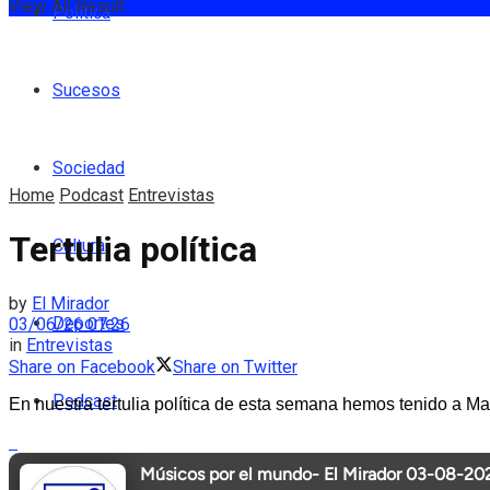
View All Result
Política
Sucesos
Sociedad
Home
Podcast
Entrevistas
Tertulia política
Cultura
by
El Mirador
Deportes
03/06/26 07:26
in
Entrevistas
Share on Facebook
Share on Twitter
Podcast
En nuestra tertulia política de esta semana hemos tenido a Ma
Entrevistas