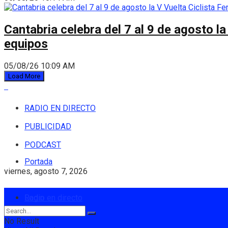
Cantabria celebra del 7 al 9 de agosto la
equipos
05/08/26 10:09 AM
Load More
RADIO EN DIRECTO
PUBLICIDAD
PODCAST
Portada
viernes, agosto 7, 2026
Login
Radio en directo
No Result