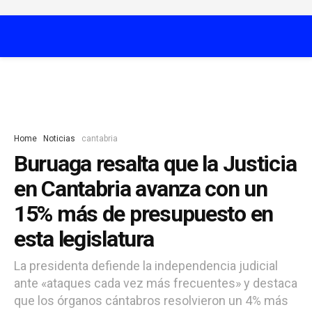
Home
Noticias
cantabria
Buruaga resalta que la Justicia
en Cantabria avanza con un
15% más de presupuesto en
esta legislatura
La presidenta defiende la independencia judicial
ante «ataques cada vez más frecuentes» y destaca
que los órganos cántabros resolvieron un 4% más