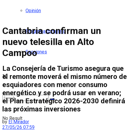
Opinión
Cantabria confirman un
Programa completo
nuevo telesilla en Alto
Campoo
Secciones
La Consejería de Turismo asegura que
el remonte moverá el mismo número de
esquiadores con menor consumo
energético y se podrá usar en verano;
el Plan Estratégico 2026-2030 definirá
las próximas inversiones
No Result
by
El Mirador
27/05/26 07:59