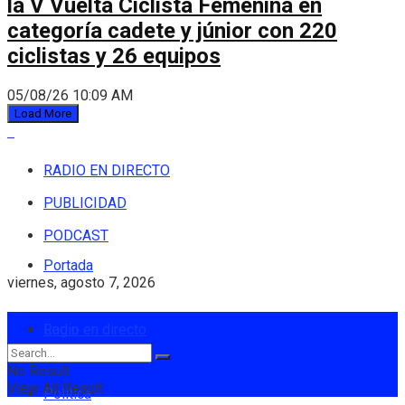
la V Vuelta Ciclista Femenina en
categoría cadete y júnior con 220
ciclistas y 26 equipos
05/08/26 10:09 AM
Load More
RADIO EN DIRECTO
PUBLICIDAD
PODCAST
Portada
viernes, agosto 7, 2026
Login
Radio en directo
No Result
View All Result
Política