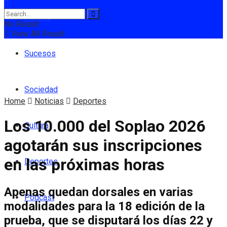
Política
No Result
View All Result
Sucesos
Sociedad
Home
Noticias
Deportes
Los 10.000 del Soplao 2026
Cultura
agotarán sus inscripciones
en las próximas horas
Deportes
Apenas quedan dorsales en varias
Podcast
modalidades para la 18 edición de la
prueba, que se disputará los días 22 y