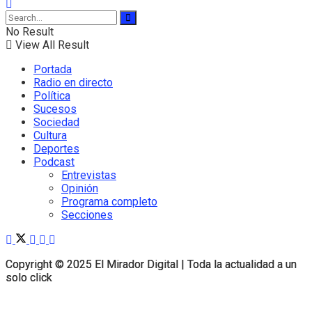
No Result
View All Result
Portada
Radio en directo
Política
Sucesos
Sociedad
Cultura
Deportes
Podcast
Entrevistas
Opinión
Programa completo
Secciones
Copyright © 2025 El Mirador Digital | Toda la actualidad a un
Copyright © 2025 El Mirador Digital | Toda la actualidad a un
solo click
solo click