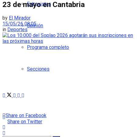
23 de mayo en Cantabria
Entrevistas
by
El Mirador
15/05/26 08:05
Opinión
in
Deportes
Programa completo
Secciones
Share on Facebook
Share on Twitter