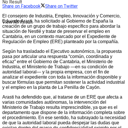
No Result
Share on Facebook
Share on Twitter
El consejero de Industria, Empleo, Innovación y Comercio,
Eduardo Arasti, ha solicitado al Gobierno de España la
View All Result
creación de un grupo de trabajo específico para abordar la
situación de Nestlé y tratar de preservar el empleo en
Cantabria, en un contexto marcado por el Expediente de
Regulación de Empleo (ERE) planteado por la compañía.
Según ha trasladado el Ejecutivo autonómico, la propuesta
pasa por articular una respuesta “común, coordinada y
eficaz” entre el Gobierno de Cantabria, el Ministerio de
Industria, el Ministerio de Trabajo —en su condición de
autoridad laboral— y la propia empresa, con el fin de
analizar el expediente con toda la información disponible y
buscar fórmulas que permitan sostener la actividad industrial
y el empleo en la planta de La Penilla de Cayón.
Arasti ha defendido que, al tratarse de un ERE que afecta a
varias comunidades autónomas, la intervención del
Ministerio de Trabajo resulta imprescindible, ya que es el
departamento que dispone de la información completa sobre
el procedimiento. En ese sentido, ha subrayado la necesidad
de que la autoridad laboral pueda despejar las dudas que
existan dentro del marco de confidencialidad exigido por el