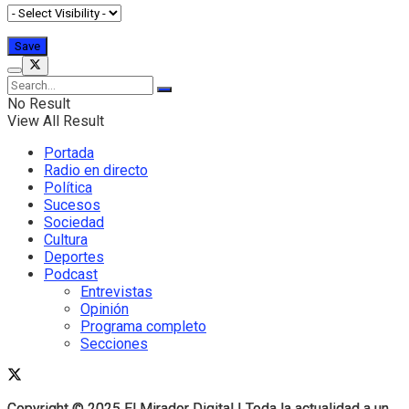
No Result
View All Result
Portada
Radio en directo
Política
Sucesos
Sociedad
Cultura
Deportes
Podcast
Entrevistas
Opinión
Programa completo
Secciones
Copyright © 2025 El Mirador Digital | Toda la actualidad a un
Copyright © 2025 El Mirador Digital | Toda la actualidad a un