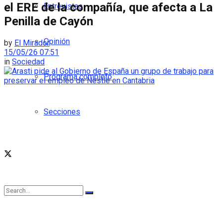
el ERE de la compañía, que afecta a La
Entrevistas
Penilla de Cayón
Opinión
by
El Mirador
15/05/26 07:51
in
Sociedad
Programa completo
Secciones