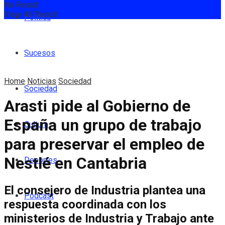
No Result
View All Result
Política
Sucesos
Home
Noticias
Sociedad
Sociedad
Arasti pide al Gobierno de
España un grupo de trabajo
Cultura
para preservar el empleo de
Nestlé en Cantabria
Deportes
El consejero de Industria plantea una
Podcast
respuesta coordinada con los
ministerios de Industria y Trabajo ante