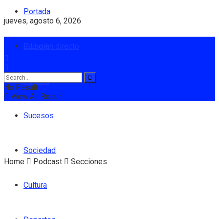
Portada
jueves, agosto 6, 2026
Radio en directo
Login
Política
No Result
View All Result
Sucesos
Sociedad
Home
Podcast
Secciones
Cultura