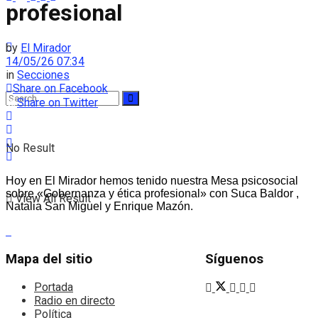
profesional
by
El Mirador
14/05/26 07:34
in
Secciones
Share on Facebook
Share on Twitter
No Result
Hoy en El Mirador hemos tenido nuestra Mesa psicosocial
sobre «Gobernanza y ética profesional» con Suca Baldor ,
View All Result
Natalia San Miguel y Enrique Mazón.
Mapa del sitio
Síguenos
Portada
Radio en directo
Política