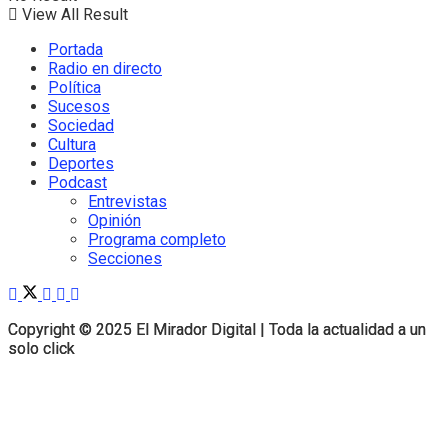
View All Result
Portada
Radio en directo
Política
Sucesos
Sociedad
Cultura
Deportes
Podcast
Entrevistas
Opinión
Programa completo
Secciones
Copyright © 2025 El Mirador Digital | Toda la actualidad a un
Copyright © 2025 El Mirador Digital | Toda la actualidad a un
solo click
solo click