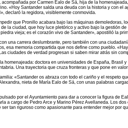
to, acompañada por Carmen Ealo de Sá, hija de la homenajeada, 
erino. «Hoy Santander salda una deuda con la historia y con el
d», declaró la regidora, visiblemente conmovida.
mpedir que Pronillo acabara bajo las máquinas demoledoras, lo
guo de la ciudad, que hoy luce pletórico y activo bajo la gestión 
o piedra vieja; es el corazón vivo de Santander», apostilló la prim
nal con una carrera deslumbrante, pero también con una ciudada
 todos, esa memoria compartida que nos define como pueblo. «Ha
 Las ciudades de verdad progresan si saben mirar atrás sin com
de la homenajeada: doctora en universidades de España, Brasil 
tabria. Una trayectoria que cruza fronteras y que pone en valor 
familia: «Santander os abraza con todo el cariño y el respeto 
o Alexandra, nieta de María Ealo de Sá, con unas palabras carga
ulsado por el Ayuntamiento para dar a conocer la figura de Ealo
rla a cargo de Pedro Arce y Marino Pérez Avellaneda. Los dos 
 ser tan riguroso como apasionante para entender mejor por qué