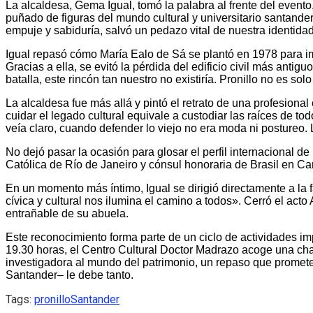
La alcaldesa, Gema Igual, tomó la palabra al frente del even
puñado de figuras del mundo cultural y universitario santand
empuje y sabiduría, salvó un pedazo vital de nuestra identida
Igual repasó cómo María Ealo de Sá se plantó en 1978 para i
Gracias a ella, se evitó la pérdida del edificio civil más anti
batalla, este rincón tan nuestro no existiría. Pronillo no es sol
La alcaldesa fue más allá y pintó el retrato de una profesio
cuidar el legado cultural equivale a custodiar las raíces de
veía claro, cuando defender lo viejo no era moda ni postureo.
No dejó pasar la ocasión para glosar el perfil internacional 
Católica de Río de Janeiro y cónsul honoraria de Brasil en Can
En un momento más íntimo, Igual se dirigió directamente a la 
cívica y cultural nos ilumina el camino a todos». Cerró el act
entrañable de su abuela.
Este reconocimiento forma parte de un ciclo de actividades imp
19.30 horas, el Centro Cultural Doctor Madrazo acoge una cha
investigadora al mundo del patrimonio, un repaso que promete
Santander– le debe tanto.
Tags:
pronillo
Santander