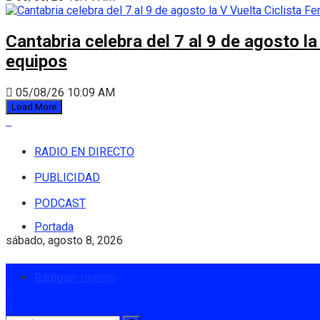
Cantabria celebra del 7 al 9 de agosto la
equipos
05/08/26 10:09 AM
Load More
RADIO EN DIRECTO
PUBLICIDAD
PODCAST
Portada
sábado, agosto 8, 2026
Radio en directo
Login