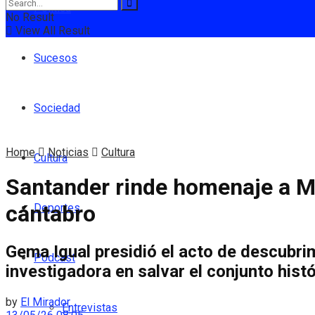
Política
No Result
View All Result
Sucesos
Sociedad
Home
Noticias
Cultura
Cultura
Santander rinde homenaje a Mar
cántabro
Deportes
Gema Igual presidió el acto de descubrim
Podcast
investigadora en salvar el conjunto histó
by
El Mirador
Entrevistas