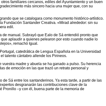
otros familiares cercanos, ediles del Ayuntamiento y un buen
 agradecimiento más sincero hacia una mujer que, con su
grando que se catalogara como monumento histórico-artístico.
de la Fundación Santander Creativa. «Mirad alrededor: sin su
era edil.
nía de manual. Subrayó que Ealo de Sá entendió pronto que
y que aplaudir a quienes pelearon por esto cuando nadie lo
plejos», remachó Igual.
y Portugal, catedrática de Lengua Española en la Universidad
el talento cántabro allende los Pirineos.
que vuestra madre y abuela se ha ganado a pulso. Su herencia
das de emoción en las que trazó un retrato personal y
 de Sá entre los santanderinos. Ya esta tarde, a partir de las
expertos desgranarán las contribuciones clave de la
 Pronillo –y con él, buena parte de la memoria de