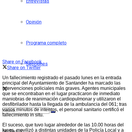
Entrevistas
Opinión
Programa completo
Share on Facebook
Secciones
Share on Twitter
Un fallecimiento registrado el pasado lunes en la entrada
principal del Ayuntamiento de Santander ha marcado las
intervenciones policiales más graves. Agentes municipales
que se encontraban en el lugar practicaron de inmediato
maniobras de reanimación cardiopulmonar y utilizaron el
desfibrilador hasta la llegada de la ambulancia del 061; tras
varios minutos de intentos, el personal sanitario certificó el
fallecimiento in situ.
El suceso, que tuvo lugar alrededor de las 10.00 horas del
lunes, movilizó a distintas unidades de la Policía Local y a
No Result