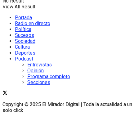
No Result
View All Result
Portada
Radio en directo
Política
Sucesos
Sociedad
Cultura
Deportes
Podcast
Entrevistas
Opinión
Programa completo
Secciones
Copyright © 2025 El Mirador Digital | Toda la actualidad a un
Copyright © 2025 El Mirador Digital | Toda la actualidad a un
solo click
solo click