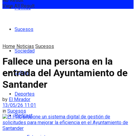
No Result
View All Result
Política
Sucesos
Home
Noticias
Sucesos
Sociedad
Fallece una persona en la
entrada del Ayuntamiento de
Cultura
Santander
Deportes
by
El Mirador
13/05/26 11:01
in
Sucesos
Podcast