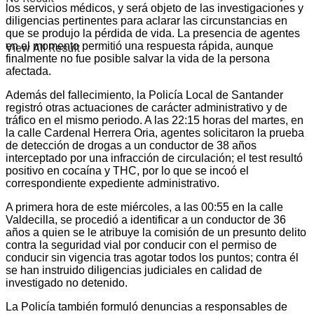
los servicios médicos, y será objeto de las investigaciones y
diligencias pertinentes para aclarar las circunstancias en
que se produjo la pérdida de vida. La presencia de agentes
en el momento permitió una respuesta rápida, aunque
View All Result
finalmente no fue posible salvar la vida de la persona
afectada.
Además del fallecimiento, la Policía Local de Santander
registró otras actuaciones de carácter administrativo y de
tráfico en el mismo periodo. A las 22:15 horas del martes, en
la calle Cardenal Herrera Oria, agentes solicitaron la prueba
de detección de drogas a un conductor de 38 años
interceptado por una infracción de circulación; el test resultó
positivo en cocaína y THC, por lo que se incoó el
correspondiente expediente administrativo.
A primera hora de este miércoles, a las 00:55 en la calle
Valdecilla, se procedió a identificar a un conductor de 36
años a quien se le atribuye la comisión de un presunto delito
contra la seguridad vial por conducir con el permiso de
conducir sin vigencia tras agotar todos los puntos; contra él
se han instruido diligencias judiciales en calidad de
investigado no detenido.
La Policía también formuló denuncias a responsables de