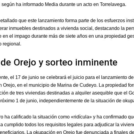
, según ha informado Media durante un acto en Torrelavega.
etallado que este lanzamiento forma parte de los esfuerzos inst
erar inmuebles destinados a vivienda social, destacando la per
e en el impago durante más de siete años en una propiedad ge
o regional.
de Orejo y sorteo inminente
nte, el 17 de junio se celebrará el juicio para el lanzamiento d
 Orejo, en el municipio de Marina de Cudeyo. La propiedad fo
ión de tres viviendas destinadas a alquiler asequible que el G
 próximo 1 de junio, independientemente de la situación de okup
o ha calificado la situación como «ridícula» y ha confirmado qu
a cumplido todos los requisitos legales para adjudicar la vivie
eneficiarios. La okupación en Orejo fue denunciada a finales de