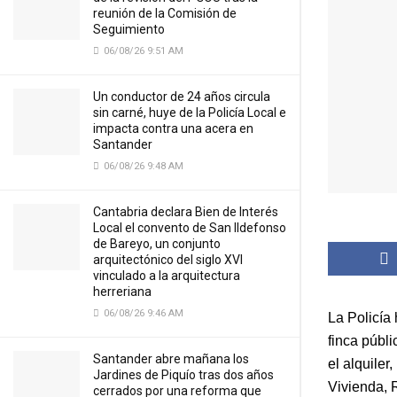
reunión de la Comisión de
Seguimiento
06/08/26 9:51 AM
Un conductor de 24 años circula
sin carné, huye de la Policía Local e
impacta contra una acera en
Santander
06/08/26 9:48 AM
Cantabria declara Bien de Interés
Local el convento de San Ildefonso
de Bareyo, un conjunto
arquitectónico del siglo XVI
vinculado a la arquitectura
herreriana
06/08/26 9:46 AM
La Policía
finca públ
Santander abre mañana los
el alquiler
Jardines de Piquío tras dos años
Vivienda, 
cerrados por una reforma que