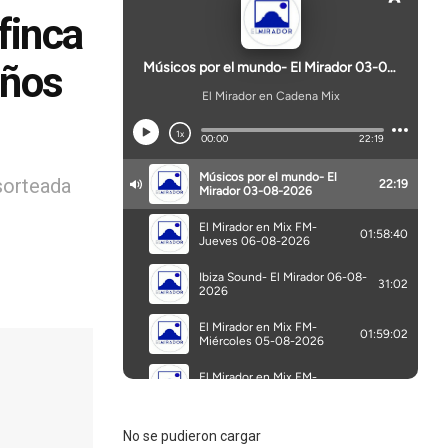
finca
años
sorteada
No se pudieron cargar