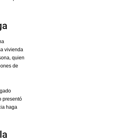
ga
na
a vivienda
sona, quien
iones de
zgado
o presentó
cia haga
la