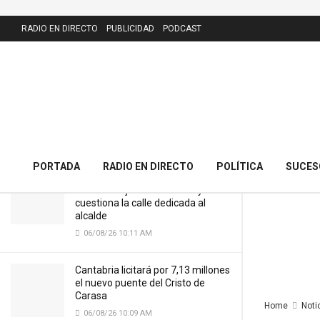
LATEST
RADIO EN DIRECTO
PUBLICIDAD
PODCAST
Desalojan a una inquiokupa de finca
pública en Piélagos tras siete años
sin pagar alquiler
13/05/26 8:44 AM
PORTADA
RADIO EN DIRECTO
POLÍTICA
SUCES
El PRC presenta 43 alegaciones al
nuevo callejero de Meruelo y
cuestiona la calle dedicada al
alcalde
06/08/26 10:11 AM
Cantabria licitará por 7,13 millones
el nuevo puente del Cristo de
Carasa
Home
Noti
06/08/26 10:09 AM