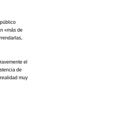
 público
an «más de
rrendarlas,
gravemente el
istencia de
«realidad muy