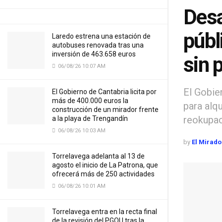
Desa
públ
Laredo estrena una estación de
autobuses renovada tras una
inversión de 463.658 euros
sin 
06/08/26 10:07 AM
El Gobie
El Gobierno de Cantabria licita por
más de 400.000 euros la
para alqu
construcción de un mirador frente
reokupac
a la playa de Trengandín
06/08/26 10:03 AM
by
El Mirado
Torrelavega adelanta al 13 de
agosto el inicio de La Patrona, que
ofrecerá más de 250 actividades
06/08/26 10:01 AM
Torrelavega entra en la recta final
de la revisión del PGOU tras la