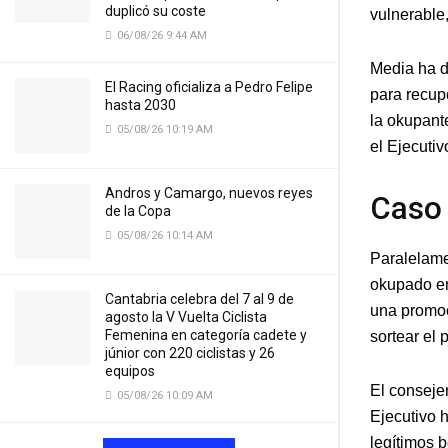
duplicó su coste
vulnerable
06/08/26 9:44 AM
Media ha d
El Racing oficializa a Pedro Felipe
para recup
hasta 2030
la okupant
05/08/26 10:19 AM
el Ejecutiv
Andros y Camargo, nuevos reyes
Caso 
de la Copa
05/08/26 10:14 AM
Paralelame
okupado en
Cantabria celebra del 7 al 9 de
una promoc
agosto la V Vuelta Ciclista
Femenina en categoría cadete y
sortear el
júnior con 220 ciclistas y 26
equipos
El consejer
05/08/26 10:09 AM
Ejecutivo h
legítimos b