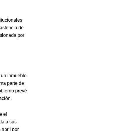
itucionales
sistencia de
stionada por
e un inmueble
rma parte de
obierno prevé
ación.
e el
nda a sus
 abril por