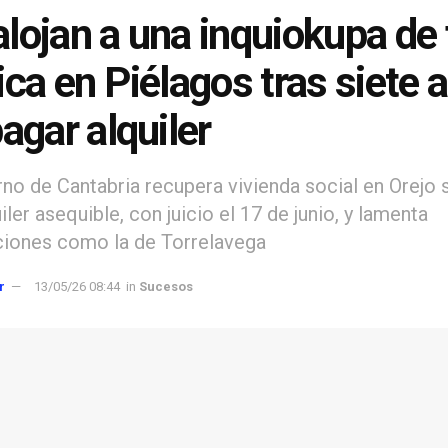
lojan a una inquiokupa de 
ica en Piélagos tras siete 
pagar alquiler
rno de Cantabria recupera vivienda social en Orejo 
iler asequible, con juicio el 17 de junio, y lamenta
iones como la de Torrelavega
r
13/05/26 08:44
in
Sucesos