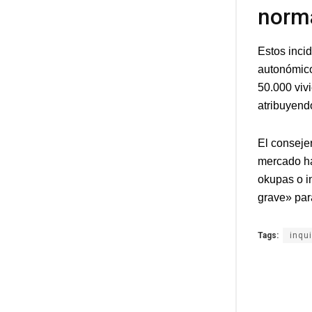
norm
Estos inci
autonómico
50.000 viv
atribuyendo
El conseje
mercado ha
okupas o i
grave» par
Tags:
inqu