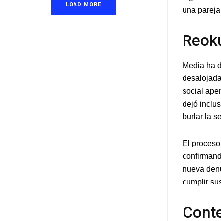
LOAD MORE
una pareja
Reoku
Media ha d
desalojada
social ape
dejó inclu
burlar la s
El proceso
confirmand
nueva denu
cumplir su
Conte