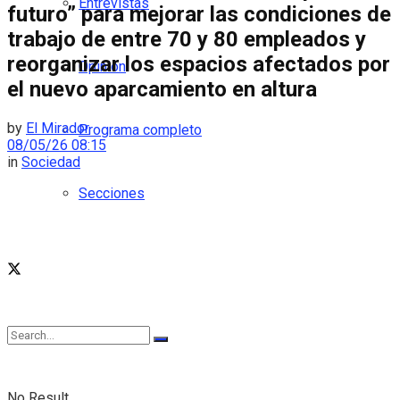
Entrevistas
futuro” para mejorar las condiciones de
trabajo de entre 70 y 80 empleados y
reorganizar los espacios afectados por
Opinión
el nuevo aparcamiento en altura
by
El Mirador
Programa completo
08/05/26 08:15
in
Sociedad
Secciones
No Result