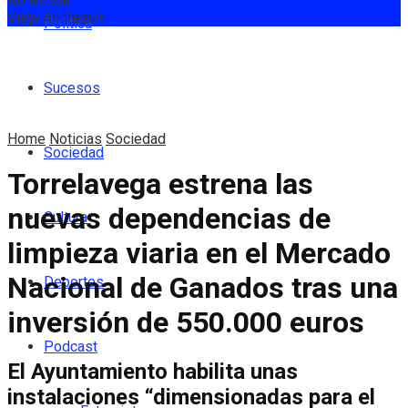
No Result
View All Result
Política
Sucesos
Home
Noticias
Sociedad
Sociedad
Torrelavega estrena las
nuevas dependencias de
Cultura
limpieza viaria en el Mercado
Nacional de Ganados tras una
Deportes
inversión de 550.000 euros
Podcast
El Ayuntamiento habilita unas
instalaciones “dimensionadas para el