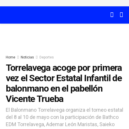
Home
Noticias
Deportes
Torrelavega acoge por primera
vez el Sector Estatal Infantil de
balonmano en el pabellón
Vicente Trueba
El Balonmano Torrelavega organiza el torneo estatal
del 8 al 10 de mayo con la participación de Bathco
EDM Torrelavega, Ademar León Maristas, Saieko