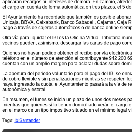
aplicarán recargos ni intereses de demora. En cambio, alrededo
el cargo en cuenta de forma automática en tres plazos, el 5 de
El Ayuntamiento ha recordado que también es posible abonar e
Unicaja, BBVA, Caixabank, Banco Sabadell, Cajamar, Caja Rura
pago a través de cajeros automáticos o de banca online siempr
Otra vía para liquidar el IBI es la Oficina Virtual Tributaria mu
vecinos pueden, asimismo, descargar las cartas de pago corres
Quienes no hayan podido obtener el recibo por vía electrónica
teléfono en el número de atención al contribuyente 942 200 69
cuentan con un amplio margen para aclarar dudas sobre domicil
La apertura del periodo voluntario para el pago del IBI se en
de cobro flexible y sin penalizaciones mientras se respeten lo
haya ingresado la cuota, el Ayuntamiento pasará a la vía de r
autonómica y estatal.
En resumen, el lunes se inicia un plazo de unos dos meses par
mientras que quienes sí lo tienen domiciliado verán el cargo e
en el marco de un tipo impositivo situado en el mínimo legal v
Tags:
ibi
Santander