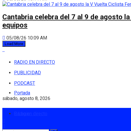
Cantabria celebra del 7 al 9 de agosto la
equipos
05/08/26 10:09 AM
Load More
RADIO EN DIRECTO
PUBLICIDAD
PODCAST
Portada
sábado, agosto 8, 2026
Radio en directo
Login