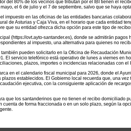
r del 80% de los vecinos que tributan por el IBI tienen el recib
 mayo, el 6 de julio y el 7 de septiembre, salvo que se haya opt
l impuesto en las oficinas de las entidades bancarias colabor
l de Asturias y Caja Viva, en el horario que cada entidad ten
e que su entidad ofrezca dicha opción para este tipo de recibo
nicipal (https://ovt.ayto-santander.es), donde se admitirán pagos h
pondientes al impuesto, una alternativa para quienes no reciban
 también pueden solicitarlo en la Oficina de Recaudación Munici
1. El servicio telefónico está operativo de lunes a viernes en 
iaciones, plazos, importes o incidencias relacionadas con el I
marca en el calendario fiscal municipal para 2026, donde el Ay
s plazos establecidos. El Gobierno local recuerda que, una vez t
ecaudación ejecutiva, con la consiguiente aplicación de recarg
a que los santanderinos que no tienen el recibo domiciliado pu
n cuenta de forma fraccionada o en un solo plazo, según la opción
igente.