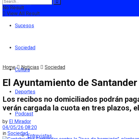
Política
No Result
View All Result
Sucesos
Sociedad
Home
Noticias
Sociedad
Cultura
El Ayuntamiento de Santander a
Deportes
Los recibos no domiciliados podrán pagar
verán cargada la cuota en tres plazos, el 
Podcast
by
El Mirador
04/05/26 08:20
in
Sociedad
Entrevistas