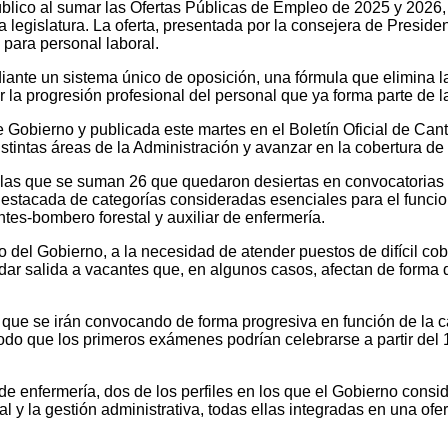
lico al sumar las Ofertas Públicas de Empleo de 2025 y 2026,
legislatura. La oferta, presentada por la consejera de Presidenc
 para personal laboral.
mediante un sistema único de oposición, una fórmula que elimina
ar la progresión profesional del personal que ya forma parte de 
obierno y publicada este martes en el Boletín Oficial de Canta
distintas áreas de la Administración y avanzar en la cobertura d
las que se suman 26 que quedaron desiertas en convocatorias an
destacada de categorías consideradas esenciales para el funcion
tes-bombero forestal y auxiliar de enfermería.
 del Gobierno, a la necesidad de atender puestos de difícil cobe
dar salida a vacantes que, en algunos casos, afectan de forma d
s, que se irán convocando de forma progresiva en función de la 
o que los primeros exámenes podrían celebrarse a partir del 1
de enfermería, dos de los perfiles en los que el Gobierno consid
l y la gestión administrativa, todas ellas integradas en una ofe