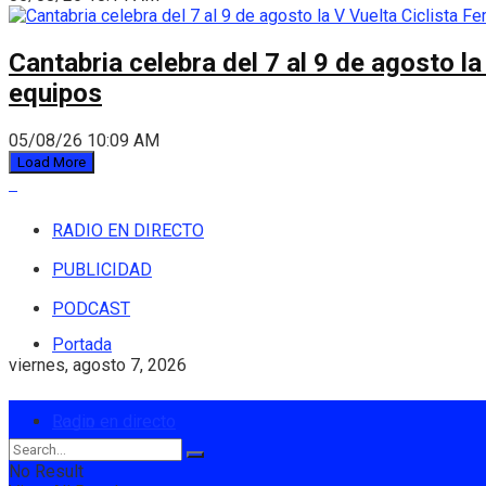
Cantabria celebra del 7 al 9 de agosto la
equipos
05/08/26 10:09 AM
Load More
RADIO EN DIRECTO
PUBLICIDAD
PODCAST
Portada
viernes, agosto 7, 2026
Login
Radio en directo
No Result