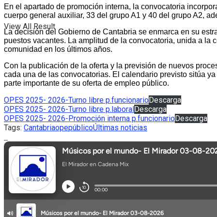
En el apartado de promoción interna, la convocatoria incorpora 
cuerpo general auxiliar, 33 del grupo A1 y 40 del grupo A2, ad
View All Result
La decisión del Gobierno de Cantabria se enmarca en su estrate
puestos vacantes. La amplitud de la convocatoria, unida a la 
comunidad en los últimos años.
Con la publicación de la oferta y la previsión de nuevos proc
cada una de las convocatorias. El calendario previsto sitúa y
parte importante de su oferta de empleo público.
OPES 2025- 2026-Turno libre p.funcionario
Descarga
OPES 2025- 2026-Turno libre p.laboral
Descarga
OPES 2025- 2026-Promoción interna p.funcionario
Descarga
Tags:
Cantabria
ope
público
Últimas noticias