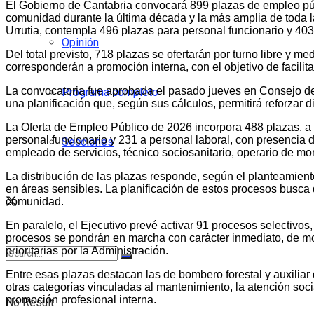
El Gobierno de Cantabria convocará 899 plazas de empleo púb
comunidad durante la última década y la más amplia de toda la 
Urrutia, contempla 496 plazas para personal funcionario y 403
Opinión
Del total previsto, 718 plazas se ofertarán por turno libre y 
corresponderán a promoción interna, con el objetivo de facilit
La convocatoria fue aprobada el pasado jueves en Consejo de G
Programa completo
una planificación que, según sus cálculos, permitirá reforzar 
La Oferta de Empleo Público de 2026 incorpora 488 plazas, a 
personal funcionario y 231 a personal laboral, con presencia 
Secciones
empleado de servicios, técnico sociosanitario, operario de mon
La distribución de las plazas responde, según el planteamiento
en áreas sensibles. La planificación de estos procesos busca 
comunidad.
En paralelo, el Ejecutivo prevé activar 91 procesos selectivo
procesos se pondrán en marcha con carácter inmediato, de mod
prioritarias por la Administración.
Entre esas plazas destacan las de bombero forestal y auxiliar 
otras categorías vinculadas al mantenimiento, la atención socia
promoción profesional interna.
No Result