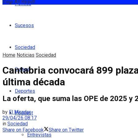
View All Result
Política
Sucesos
Sociedad
Home
Noticias
Sociedad
Cantabria convocará 899 plaza
Cultura
última década
Deportes
La oferta, que suma las OPE de 2025 y 2
by
El Mirador
Podcast
29/04/26 08:17
in
Sociedad
Share on Facebook
Share on Twitter
Entrevistas