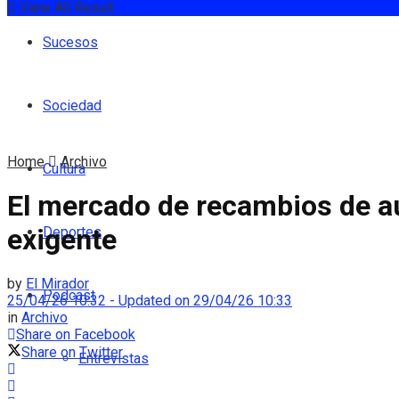
View All Result
Sucesos
Sociedad
Home
Archivo
Cultura
El mercado de recambios de a
exigente
Deportes
by
El Mirador
Podcast
25/04/26 10:32 - Updated on 29/04/26 10:33
in
Archivo
Share on Facebook
Share on Twitter
Entrevistas