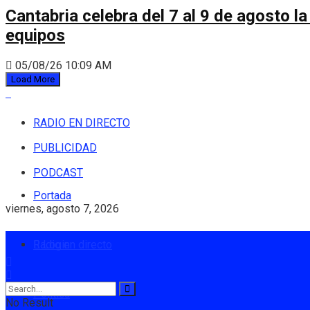
Cantabria celebra del 7 al 9 de agosto la
equipos
05/08/26 10:09 AM
Load More
RADIO EN DIRECTO
PUBLICIDAD
PODCAST
Portada
viernes, agosto 7, 2026
Radio en directo
Login
Política
No Result