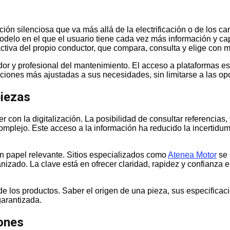
ión silenciosa que va más allá de la electrificación o de los c
delo en el que el usuario tiene cada vez más información y ca
tiva del propio conductor, que compara, consulta y elige con ma
edor y profesional del mantenimiento. El acceso a plataformas 
uciones más ajustadas a sus necesidades, sin limitarse a las opc
piezas
con la digitalización. La posibilidad de consultar referencias,
mplejo. Este acceso a la información ha reducido la incertidumb
un papel relevante. Sitios especializados como
Atenea Motor
se 
izado. La clave está en ofrecer claridad, rapidez y confianza
d de los productos. Saber el origen de una pieza, sus especific
garantizada.
iones