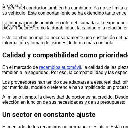
No Result
El perfil del conductor también ha cambiado. Ya no se limita 
su vehículo. Este comportamiento se ha extendido tanto entre
La información disponible en internet, sumada a la experienc
View All Result
pieza. Factores como la durabilidad, la calidad o la relación 
Este cambio no implica necesariamente una sustitución del pap
información y toman decisiones de forma más conjunta.
Calidad y compatibilidad como priorida
En el mercado de
recambios automóvil
, la calidad de las pie
también a la seguridad. Por eso, la compatibilidad y las espe
Los proveedores han tenido que adaptarse a esta realidad, ofr
por matrícula, modelo o referencia han simplificado un proce
Al mismo tiempo, la diversidad de opciones ha crecido. Desde 
elección en función de sus necesidades y de su presupuesto.
Un sector en constante ajuste
El mercado de los recambios no permanece estático. Está cond