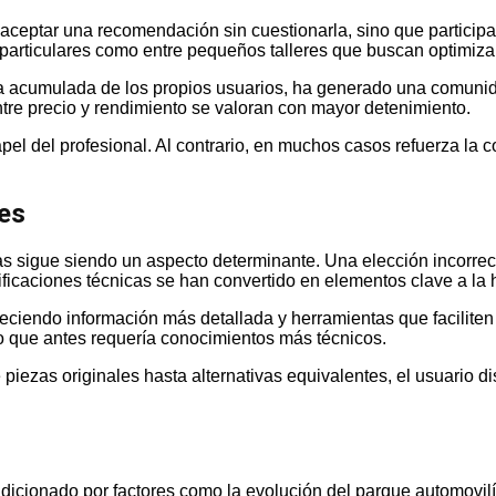
a aceptar una recomendación sin cuestionarla, sino que partici
 particulares como entre pequeños talleres que buscan optimiza
ia acumulada de los propios usuarios, ha generado una comunid
entre precio y rendimiento se valoran con mayor detenimiento.
el del profesional. Al contrario, en muchos casos refuerza la c
des
zas sigue siendo un aspecto determinante. Una elección incorrec
cificaciones técnicas se han convertido en elementos clave a la 
eciendo información más detallada y herramientas que faciliten
so que antes requería conocimientos más técnicos.
piezas originales hasta alternativas equivalentes, el usuario 
icionado por factores como la evolución del parque automovilí