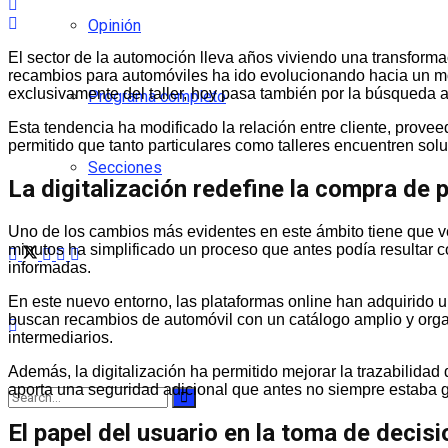
Opinión
El sector de la automoción lleva años viviendo una transformac
recambios para automóviles ha ido evolucionando hacia un mo
exclusivamente del taller, hoy pasa también por la búsqueda ac
Programa completo
Esta tendencia ha modificado la relación entre cliente, prove
permitido que tanto particulares como talleres encuentren sol
Secciones
La digitalización redefine la compra de 
Uno de los cambios más evidentes en este ámbito tiene que ver 
minutos ha simplificado un proceso que antes podía resultar co
informadas.
En este nuevo entorno, las plataformas online han adquirido 
buscan recambios de automóvil con un catálogo amplio y organ
intermediarios.
Además, la digitalización ha permitido mejorar la trazabilida
aporta una seguridad adicional que antes no siempre estaba 
El papel del usuario en la toma de decis