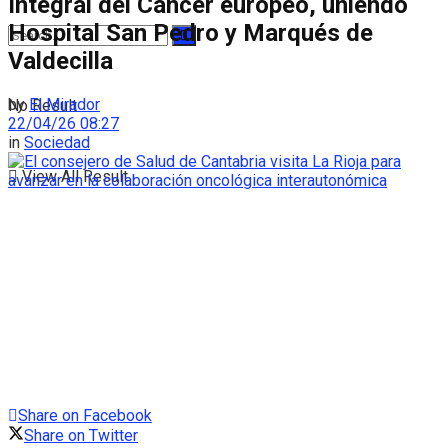
Integral del Cáncer europeo, uniendo
Hospital San Pedro y Marqués de
Valdecilla
by
El Mirador
No Result
22/04/26 08:27
in
Sociedad
View All Result
Share on Facebook
Share on Twitter