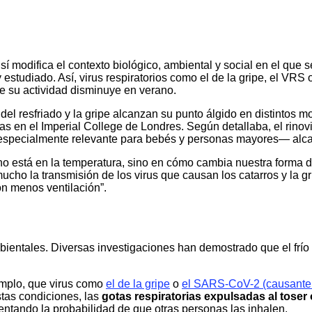
, sí modifica el contexto biológico, ambiental y social en el que
 estudiado. Así, virus respiratorios como el de la gripe, el VR
ue su actividad disminuye en verano.
 del resfriado y la gripe alcanzan su punto álgido en distintos
s en el Imperial College de Londres. Según detallaba, el rinov
S —especialmente relevante para bebés y personas mayores— alc
no está en la temperatura, sino en cómo cambia nuestra forma de
mucho la transmisión de los virus que causan los catarros y la gr
n menos ventilación”.
entales. Diversas investigaciones han demostrado que el frío y
emplo, que virus como
el de la gripe
o
el SARS-CoV-2 (causante 
stas condiciones, las
gotas respiratorias expulsadas al toser
tando la probabilidad de que otras personas las inhalen.