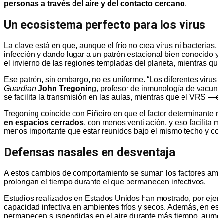
personas a través del aire y del contacto cercano
.
Un ecosistema perfecto para los virus
La clave está en que, aunque el frío no crea virus ni bacterias
infección y dando lugar a un patrón estacional bien conocido y
el invierno de las regiones templadas del planeta, mientras q
Ese patrón, sin embargo, no es uniforme. “Los diferentes virus
Guardian
John Tregonin
g, profesor de inmunología de vacuna
se facilita la transmisión en las aulas, mientras que el VR
Tregoning coincide con Piñeiro en que el factor determinante 
en espacios cerrados
, con menos ventilación, y eso facilita 
menos importante que estar reunidos bajo el mismo techo y co
Defensas nasales en desventaja
A estos cambios de comportamiento se suman los factores ambi
prolongan el tiempo durante el que permanecen infectivos.
Estudios realizados en Estados Unidos han mostrado, por ej
capacidad infectiva en ambientes fríos y secos. Además, en e
permanecen suspendidas en el aire durante más tiempo, aumen