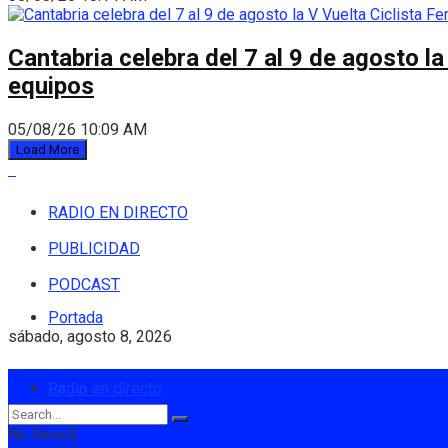
Cantabria celebra del 7 al 9 de agosto la
equipos
05/08/26 10:09 AM
Load More
RADIO EN DIRECTO
PUBLICIDAD
PODCAST
Portada
sábado, agosto 8, 2026
Login
Radio en directo
No Result