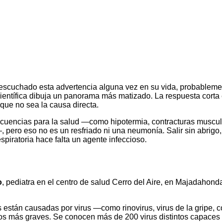
 escuchado esta advertencia alguna vez en su vida, probablement
a científica dibuja un panorama más matizado. La respuesta cort
que no sea la causa directa.
secuencias para la salud —como hipotermia, contracturas muscu
ro eso no es un resfriado ni una neumonía. Salir sin abrigo, mo
piratoria hace falta un agente infeccioso.
o
, pediatra en el centro de salud Cerro del Aire, en Majadahond
s están causadas por virus —como rinovirus, virus de la gripe, c
ros más graves. Se conocen más de 200 virus distintos capaces