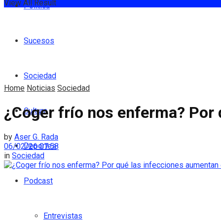
View All Result
Política
Sucesos
Sociedad
Home
Noticias
Sociedad
¿Coger frío nos enferma? Por 
Cultura
by
Aser G. Rada
Deportes
06/02/26 07:58
in
Sociedad
Podcast
Entrevistas