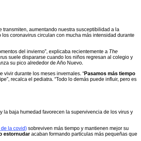
 se transmiten, aumentando nuestra susceptibilidad a la
S o los coronavirus circulan con mucha más intensidad durante
 momentos del invierno”, explicaba recientemente a
The
irus suele dispararse cuando los niños regresan al colegio y
anza su pico alrededor de Año Nuevo.
 vivir durante los meses invernales. “
Pasamos más tiempo
ipe”, recalca el pediatra. “Todo lo demás puede influir, pero es
 la baja humedad favorecen la supervivencia de los virus y
de la covid)
sobreviven más tiempo y mantienen mejor su
 o estornudar
acaban formando partículas más pequeñas que